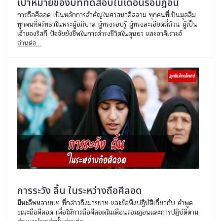
เป้าหมายของบททดสอบในเดือนรอมฎอน
การถือศีลอด เป็นหลักการสำคัญในศาสนาอิสลาม ทุกคนที่เป็นมุสลิม
ทุกคนที่ศรัทธาในพระผู้อภิบาล ผู้ทรงรอบรู้ ผู้ทรงละเอียดถี่ถ้วน ผู้เป็น
เจ้าของริสกี ปัจจัยยังชีพในการดำรงชีวิตในดุนยา และอาคิเราะฮ์
อ่านต่อ...
การระวัง ลิ้น ในระหว่างถือศีลอด
มีหะดีษหลายบท ที่กล่าวถึงมารยาท และข้อพึงปฏิบัติเกี่ยวกับ คำพูด
ขณะถือศีลอด เพื่อให้การถือศีลอดในเดือนรอมฎอนและการปฏิบัติตาม