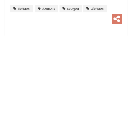
ถือศีลอด
สวนทวาร
รอมฎอน
เสียศีลอด