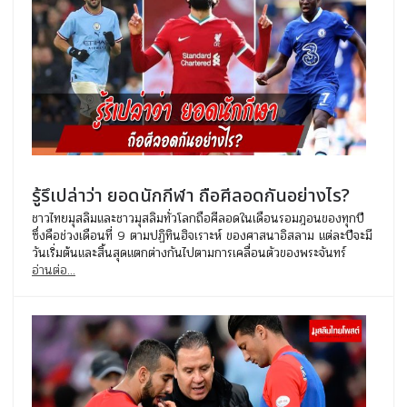
รู้รึเปล่าว่า ยอดนักกีฬา ถือศีลอดกันอย่างไร?
ชาวไทยมุสลิมและชาวมุสลิมทั่วโลกถือศีลอดในเดือนรอมฎอนของทุกปี
ซึ่งคือช่วงเดือนที่ 9 ตามปฏิทินฮิจเราะห์ ของศาสนาอิสลาม แต่ละปีจะมี
วันเริ่มต้นและสิ้นสุดแตกต่างกันไปตามการเคลื่อนตัวของพระจันทร์
อ่านต่อ...