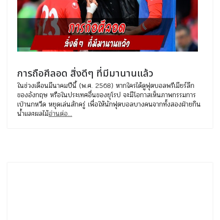
การถือศีลอด สิ่งดีๆ ที่มีมานานแล้ว
ในช่วงเดือนมีนาคมปีนี้ (พ.ศ. 2568) หากใครได้ดูฟุตบอลพรีเมียร์ลีก
ของอังกฤษ หรือในประเทศอื่นของยุโรป จะมีโอกาสเห็นภาพกรรมการ
เป่านกหวีด หยุดเล่นสักครู่ เพื่อให้นักฟุตบอลบางคนจากทั้งสองฝ่ายกิน
น้ำและผลไม้
อ่านต่อ...