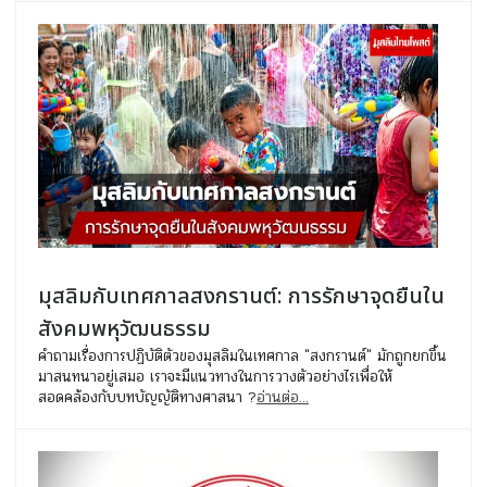
มุสลิมกับเทศกาลสงกรานต์: การรักษาจุดยืนใน
สังคมพหุวัฒนธรรม
คำถามเรื่องการปฏิบัติตัวของมุสลิมในเทศกาล "สงกรานต์" มักถูกยกขึ้น
มาสนทนาอยู่เสมอ เราจะมีแนวทางในการวางตัวอย่างไรเพื่อให้
สอดคล้องกับบทบัญญัติทางศาสนา ?
อ่านต่อ...