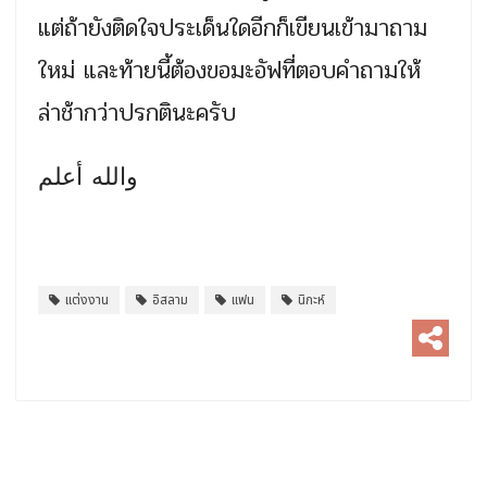
แต่ถ้ายังติดใจประเด็นใดอีกก็เขียนเข้ามาถาม
ใหม่ และท้ายนี้ต้องขอมะอัฟที่ตอบคำถามให้
ล่าช้ากว่าปรกตินะครับ
والله أعلم
แต่งงาน
อิสลาม
แฟน
นิกะห์