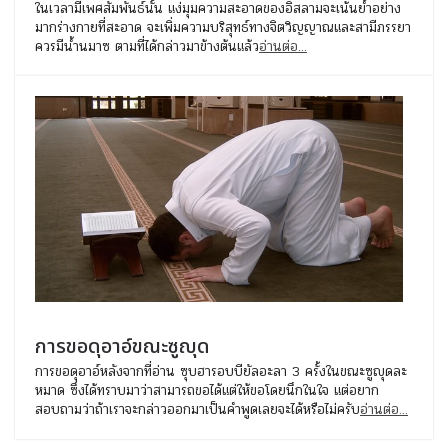
ในเวลามีเพศสัมพันธ์นั้น แง่มุมความสะอาดของอิสลามจะเน้นย้ำอย่าง
มากร่างกายที่สะอาด จะเพิ่มความบริสุทธ์ทางจิตวิญญาณและสามีภรรยา
ควรมีน้ำนมาซ ตามที่ได้กล่าวมาข้างต้นแล้ว
อ่านต่อ...
การขอดุอาอ์ขณะซูญุด
การขอดุอาอ์หลังจากที่อ่าน ซุบฮารอบบียัลอะลา 3 ครั้งในขณะซูญุดละ
หมาด ซึ่งได้ทราบมาว่าสามารถขอได้แต่ให้ขอโดยนึกในใจ แต่อยาก
สอบถามว่าถ้าเราจะกล่าวออกมาเป็นคำพูดเลยจะได้หรือไม่ครับ
อ่านต่อ...