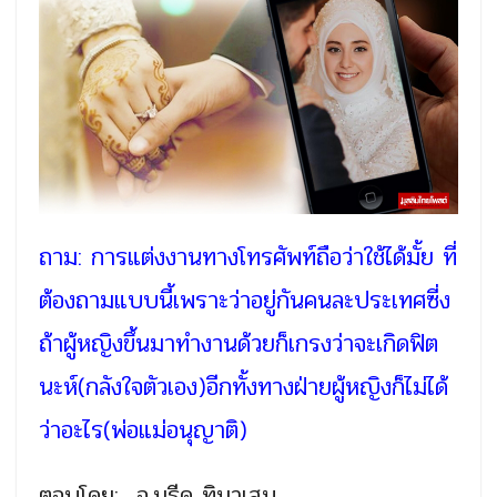
ถาม: การแต่งงานทางโทรศัพท์ถือว่าใช้ได้มั้ย ที่
ต้องถามแบบนี้เพราะว่าอยู่กันคนละประเทศซี่ง
ถ้าผู้หญิงขึ้นมาทำงานด้วยก็เกรงว่าจะเกิดฟิต
นะห์(กลังใจตัวเอง)อีกทั้งทางฝ่ายผู้หญิงก็ไม่ได้
ว่าอะไร(พ่อแม่อนุญาติ)
ตอบโดย:
อ.มุรีด ทิมาเสน