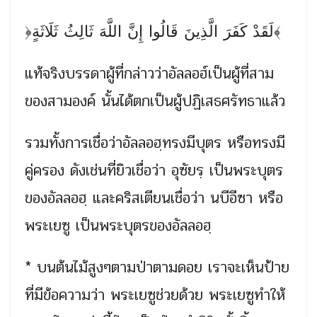
﴿لَقَدْ كَفَرَ الَّذِينَ قَالُوا إِنَّ اللَّهَ ثَالِثُ ثَلَاثَةٍ﴾
แท้จริงบรรดาผู้ที่กล่าวว่าอัลลอฮ์เป็นผู้ที่สาม
ของสามองค์ นั้นได้ตกเป็นผู้ปฏิเสธศรัทธาแล้ว
รวมทั้งการเชื่อว่าอัลลอฮฺทรงมีบุตร หรือทรงมี
คู่ครอง ดังเช่นที่ยิวเชื่อว่า อุซัยรฺ เป็นพระบุตร
ของอัลลอฮฺ และคริสเตียนเชื่อว่า นบีอีซา หรือ
พระเยซู เป็นพระบุตรของอัลลอฮฺ
* บนต้นไม้สูงๆตามป่าตามดอย เราจะเห็นป้าย
ที่มีข้อความว่า พระเยซูช่วยด้วย พระเยซูทำให้