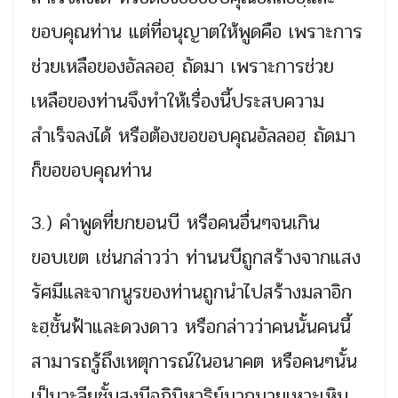
ขอบคุณท่าน แต่ที่อนุญาตให้พูดคือ เพราะการ
ช่วยเหลือของอัลลอฮฺ ถัดมา เพราะการช่วย
เหลือของท่านจึงทำให้เรื่องนี้ประสบความ
สำเร็จลงได้ หรือต้องขอขอบคุณอัลลอฮฺ ถัดมา
ก็ขอขอบคุณท่าน
3.) คำพูดที่ยกยอนบี หรือคนอื่นๆจนเกิน
ขอบเขต เช่นกล่าวว่า ท่านนบีถูกสร้างจากแสง
รัศมีและจากนูรของท่านถูกนำไปสร้างมลาอิก
ะฮฺชั้นฟ้าและดวงดาว หรือกล่าวว่าคนนั้นคนนี้
สามารถรู้ถึงเหตุการณ์ในอนาคต หรือคนๆนั้น
เป็นวะลียฺชั้นสูงมีอภินิหาริย์มากมายเหาะเหิน