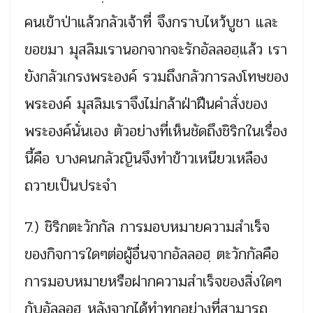
คนเข้าป่าแล้วกลัวเจ้าที่ จึงกราบไหว้บูชา และ
ขอขมา มุสลิมเรานอกจากจะรักอัลลอฮฺแล้ว เรา
ยังกลัวเกรงพระองค์ รวมถึงกลัวการลงโทษของ
พระองค์ มุสลิมเราจึงไม่กล้าฝ่าฝืนคำสั่งของ
พระองค์นั่นเอง ตัวอย่างที่เห็นชัดถึงชิริกในเรื่อง
นี้คือ บางคนกลัวญินจึงทำข้าวเหนียวเหลือง
ถวายเป็นประจำ
7.) ชิริกตะวักกัล การมอบหมายความสำเร็จ
ของกิจการใดๆต่อผู้อื่นจากอัลลอฮฺ ตะวักกัลคือ
การมอบหมายหรือฝากความสำเร็จของสิ่งใดๆ
กับอัลลอฮฺ หลังจากได้ทำทุกอย่างที่สามารถ