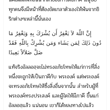
ทุกคนจึงมีหน้าที่ต้องขัดเกลาตัวเองให้พ้นจากชิ
ริกต่างๆเหล่านี้นั่นเอง
إِنَّ اللّهَ لاَ يَغْفِرُ أَن يُشْرَكَ بِهِ وَيَغْفِرُ مَا
دُونَ ذَلِكَ لِمَن يَشَاء وَمَن يُشْرِكْ بِاللّهِ فَقَدْ
ضَلَّ ضَلاَلاً بَعِيدًا
แท้จริงอัลลอฮฺจะไม่ทรงอภัยโทษให้แก่การที่สิ่ง
หนึ่งจะถูกให้เป็นภาคีกับ พระองค์ แต่พระองค์
จะทรงอภัยโทษให้ซึ่งสิ่งอื่นจากนั้น สำหรับผู้ที่
พระองค์ทรงประสงค์ และผู้ใดให้มีภาคี ขึ้นแก่
อัลลอฮฺแล้ว แน่นอน เขาก็ได้หลงทางไปแล้ว