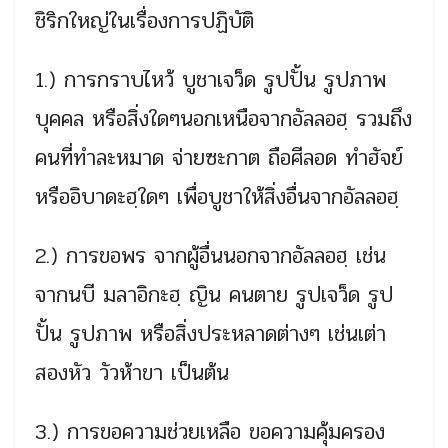
ชิริกใหญ่ในเรื่องการปฏิบัติ
1.) การกราบไหว้ บูชาเจว็ด รูปปั้น รูปภาพ
บุคคล หรือสิ่งใดๆนอกเหนือจากอัลลอฮฺ รวมถึง
คนที่ทำละหมาด จ่ายซะกาต ถือศีลอด ทำฮัจย์
หรืออิบาดะฮฺใดๆ เพื่อบูชาให้สิ่งอื่นจากอัลลอฮฺ
2.) การขอพร จากผู้อื่นนอกจากอัลลอฮฺ เช่น
จากนบี มลาอิกะฮฺ ญิน คนตาย รูปเจว็ด รูป
ปั้น รูปภาพ หรือสิ่งประหลาดต่างๆ เช่นเต่า
สองหัว วัวห้าขา เป็นต้น
3.) การขอความช่วยเหลือ ขอความคุ้มครอง