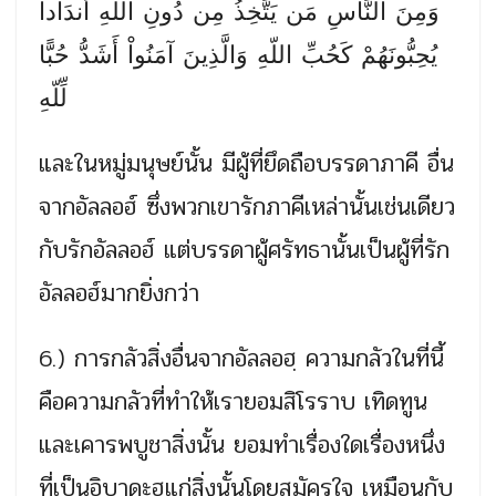
وَمِنَ النَّاسِ مَن يَتَّخِذُ مِن دُونِ اللّهِ أَندَاداً
يُحِبُّونَهُمْ كَحُبِّ اللّهِ وَالَّذِينَ آمَنُواْ أَشَدُّ حُبًّا
لِّلّهِ
และในหมู่มนุษย์นั้น มีผู้ที่ยึดถือบรรดาภาคี อื่น
จากอัลลอฮ์ ซึ่งพวกเขารักภาคีเหล่านั้นเช่นเดียว
กับรักอัลลอฮ์ แต่บรรดาผู้ศรัทธานั้นเป็นผู้ที่รัก
อัลลอฮ์มากยิ่งกว่า
6.) การกลัวสิ่งอื่นจากอัลลอฮฺ ความกลัวในที่นี้
คือความกลัวที่ทำให้เรายอมสิโรราบ เทิดทูน
และเคารพบูชาสิ่งนั้น ยอมทำเรื่องใดเรื่องหนึ่ง
ที่เป็นอิบาดะฮฺแก่สิ่งนั้นโดยสมัครใจ เหมือนกับ