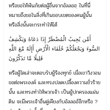
หรือขอให้พ้นภัยต่อผู้อื่นจากอัลลอฮฺ ในที่นี่
หมายถึงขอในสิ่งที่เกินขอบเขตของคนผู้นั้น
หรือสิ่งนั้นจะกระทำให้ได้
أَمَّن يُجِيبُ الْمُضْطَرَّ إِذَا دَعَاهُ وَيَكْشِفُ
السُّوءَ وَيَجْعَلُكُمْ خُلَفَاء الْأَرْضِ أَإِلَهٌ مَّعَ اللَّهِ
قَلِيلًا مَّا تَذَكَّرُونَ
หรือผู้ใดเล่าจะตอบรับผู้ร้องทุกข์ เมื่อเขาวิงวอน
ขอต่อพระองค์ และทรงปลดเปลื้องความชั่วร้าย
นั้น และทรงทำให้พวกเจ้า เป็นผู้ปกครองแผ่น
ดิน จะมีพระเจ้าอื่นคู่เคียงกับอัลลอฮ์อีกหรือ ?