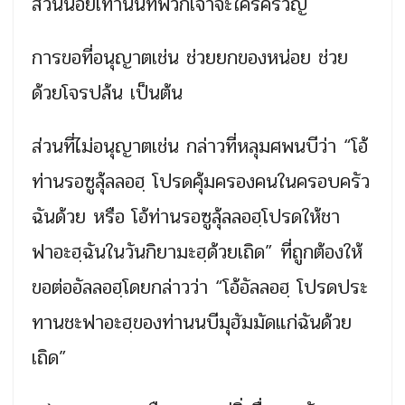
ส่วนน้อยเท่านั้นที่พวกเจ้าจะใคร่ครวญ
การขอที่อนุญาตเช่น ช่วยยกของหน่อย ช่วย
ด้วยโจรปล้น เป็นต้น
ส่วนที่ไม่อนุญาตเช่น กล่าวที่หลุมศพนบีว่า “โอ้
ท่านรอซูลุ้ลลอฮฺ โปรดคุ้มครองคนในครอบครัว
ฉันด้วย หรือ โอ้ท่านรอซูลุ้ลลอฮฺโปรดให้ชา
ฟาอะฮฺฉันในวันกิยามะฮฺด้วยเถิด” ที่ถูกต้องให้
ขอต่ออัลลอฮฺโดยกล่าวว่า “โอ้อัลลอฮฺ โปรดประ
ทานชะฟาอะฮฺของท่านนบีมุฮัมมัดแก่ฉันด้วย
เถิด”