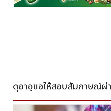
ดุอาอฺขอให้สอบสัมภาษณ์ผ่