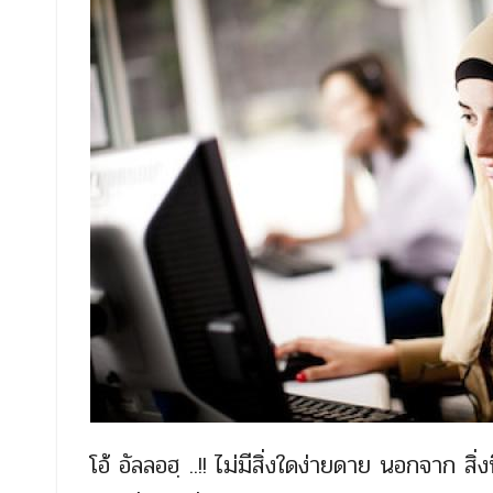
โอ้ อัลลอฮฺ ..!! ไม่มีสิ่งใดง่ายดาย นอกจาก 