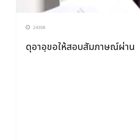
24308
ดุอาอฺขอให้สอบสัมภาษณ์ผ่าน