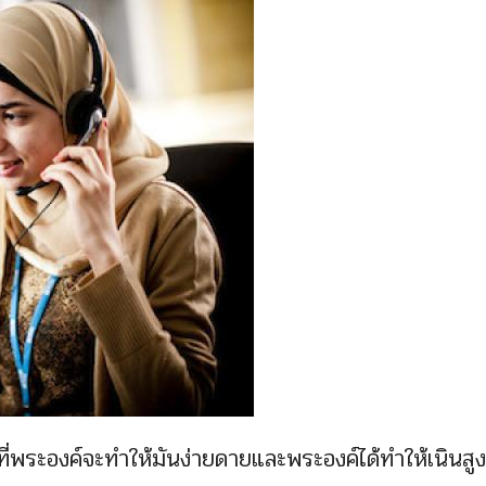
สิ่งที่พระองค์จะทำให้มันง่ายดายและพระองค์ได้ทำให้เนินส