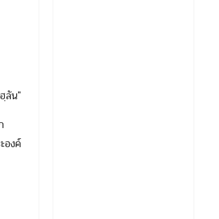
ฺลัน"
ก
ะองค์