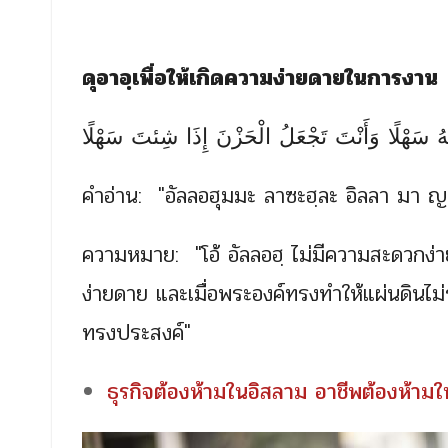
ดุอาอฺเพื่อให้เกิดความง่ายดายในการงาน
ْتَهُ سَهْلًا وَأَنْتَ تَجْعَلُ الْحَزْنَ إِذَا شِئتَ سَهْلًا
คำอ่าน: "อัลลอฮุมมะ ลาซะฮฺละ อิลลา มา ญะอั
ความหมาย: "โอ้ อัลลอฮฺ ไม่มีความสะดวกง่
ง่ายดาย และเมื่อพระองค์ทรงทำให้แผ่นดินไม
ทรงประสงค์"
ธุรกิจต้องห้ามในอิสลาม อาชีพต้องห้ามใ