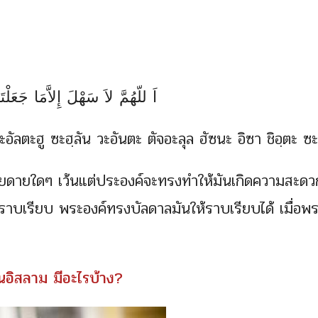
اَ للّهُمَّ لاَ سَهْلَ إِلاَّمَا جَعَل
ลตะฮู ซะฮฺลัน วะอันตะ ตัจอะลุล ฮัซนะ อิซา ชิอฺตะ ซะฮ
ายดายใดๆ เว้นแต่ประองค์จะทรงทำให้มันเกิดความสะดว
่ราบเรียบ พระองค์ทรงบัลดาลมันให้ราบเรียบได้ เมื่อพร
นอิสลาม มีอะไรบ้าง?