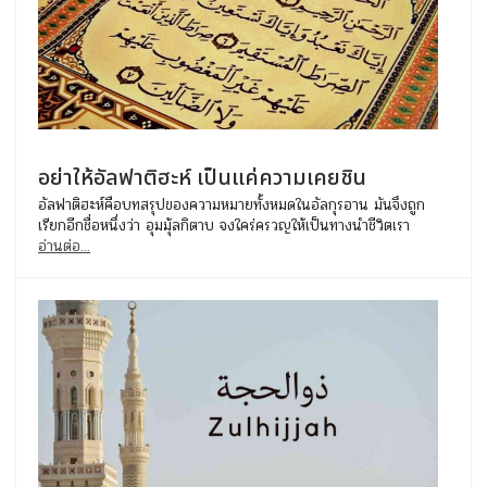
อย่าให้อัลฟาติฮะห์ เป็นแค่ความเคยชิน
อัลฟาติฮะห์คือบทสรุปของความหมายทั้งหมดในอัลกุรอาน มันจึงถูก
เรียกอีกชื่อหนึ่งว่า อุมมุ้ลกิตาบ จงใคร่ครวญให้เป็นทางนำชีวิตเรา
อ่านต่อ...