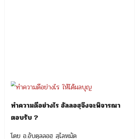
ทำความดีอย่างไร อัลลอฮฺจึงจะพิจารณา
ตอบรับ ?
โดย อ.อับดุลลอฮฺ สุไลหมัด