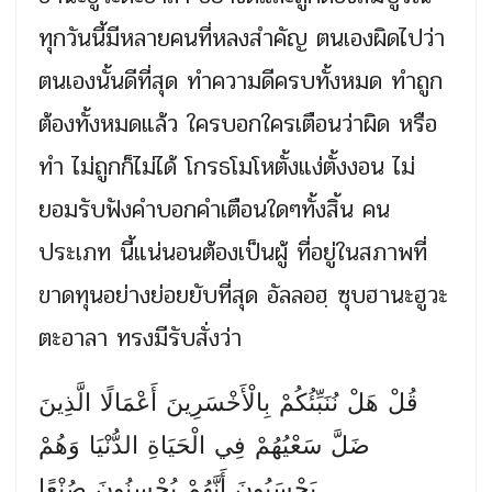
ทุกวันนี้มีหลายคนที่หลงสำคัญ ตนเองผิดไปว่า
ตนเองนั้นดีที่สุด ทำความดีครบทั้งหมด ทำถูก
ต้องทั้งหมดแล้ว ใครบอกใครเตือนว่าผิด หรือ
ทำ ไม่ถูกก็ไม่ได้ โกรธโมโหตั้งแง่ตั้งงอน ไม่
ยอมรับฟังคำบอกคำเตือนใดๆทั้งสิ้น คน
ประเภท นี้แน่นอนต้องเป็นผู้ ที่อยู่ในสภาพที่
ขาดทุนอย่างย่อยยับที่สุด อัลลอฮฺ ซุบฮานะฮูวะ
ตะอาลา ทรงมีรับสั่งว่า
قُلْ هَلْ نُنَبِّئُكُمْ بِالْأَخْسَرِينَ أَعْمَالًا الَّذِينَ
ضَلَّ سَعْيُهُمْ فِي الْحَيَاةِ الدُّنْيَا وَهُمْ
يَحْسَبُونَ أَنَّهُمْ يُحْسِنُونَ صُنْعًا