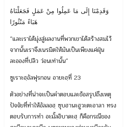
وَقَدِمْنَا إِلَى مَا عَمِلُوا مِنْ عَمَلٍ فَجَعَلْنَاهُ
هَبَاءً مَنْثُورًا
“และเราได้มุ่งสู่ผลงานที่พวกเขาได้สร้างสมไว้
จากนั้นเราจึงเนรมิตให้มันเป็นเพียงแค่ฝุ่น
ละอองที่ปลิว ว่อนเท่านั้น”
ซูเราะฮฺอัลฟุรกอน อายะฮฺที่ 23
ตัวอย่างที่น่าจะเป็นคำตอบและข้อสรุปถึงเหตุ
ปัจจัยที่ทำให้อัลลอฮฺ ซุบฮานะฮูวะตะอาลา ทรง
ตอบรับการทำ อะมั้ลอิบาดะฮฺ ก็คือกรณีของ