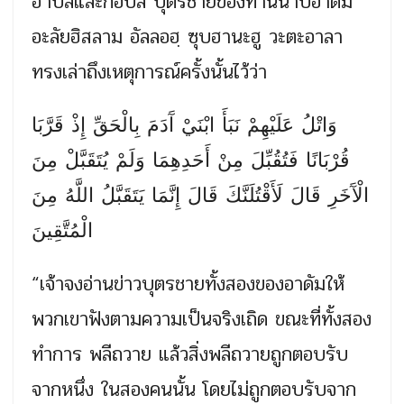
ฮาบีลและกอบีล บุตรชายของท่านนาบีอาดัม
อะลัยฮิสลาม อัลลอฮฺ ซุบฮานะฮู วะตะอาลา
ทรงเล่าถึงเหตุการณ์ครั้งนั้นไว้ว่า
وَاتْلُ عَلَيْهِمْ نَبَأَ ابْنَيْ آَدَمَ بِالْحَقِّ إِذْ قَرَّبَا
قُرْبَانًا فَتُقُبِّلَ مِنْ أَحَدِهِمَا وَلَمْ يُتَقَبَّلْ مِنَ
الْآَخَرِ قَالَ لَأَقْتُلَنَّكَ قَالَ إِنَّمَا يَتَقَبَّلُ اللَّهُ مِنَ
الْمُتَّقِينَ
“เจ้าจงอ่านข่าวบุตรชายทั้งสองของอาดัมให้
พวกเขาฟังตามความเป็นจริงเถิด ขณะที่ทั้งสอง
ทำการ พลีถวาย แล้วสิ่งพลีถวายถูกตอบรับ
จากหนึ่ง ในสองคนนั้น โดยไม่ถูกตอบรับจาก