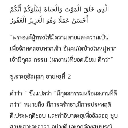
الَّذِي خَلَقَ الْمَوْتَ وَالْحَيَاةَ لِيَبْلُوَكُمْ أَيُّكُمْ
أَحْسَنُ عَمَلًا وَهُوَ الْعَزِيزُ الْغَفُورُ
“พระองค์ผู้ทรงให้มีความตายและความเป็น
เพื่อจักทดสอบพวกเจ้า อันคนใดบ้างในหมู่พวก
เจ้ามีกุศล กรรม (ผลงาน)ที่ยอดเยี่ยม ดีกว่า”
ซูเราะฮฺอัลมุลกฺ อายะฮฺที่ 2
คำว่า “ ซึ่งแปลว่า “มีกุศลกรรมหรือผลงานที่ดี
กว่า” หมายถึง มีการศรัทธา,มีการประพฤติ
ดี,ประพฤติชอบ และทำอิบาดะฮฺเพื่ออัลลอฮฺ ซุบ
ฮานะฮูวะตะอาลา อย่างดีและถูกต้องสมบูรณ์