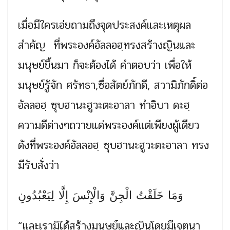
เมื่อมีใครเอ่ยถามถึงจุดประสงค์และเหตุผล
สำคัญ ที่พระองค์อัลลอฮฺทรงสร้างญินและ
มนุษย์ขึ้นมา ก็จะต้องได้ คำตอบว่า เพื่อให้
มนุษย์รู้จัก ศรัทธา,ซื่อสัตย์ภักดี, สวามิภักดิ์ต่อ
อัลลอฮฺ ซุบฮานะฮูวะตะอาลา ทำอิบา ดะฮฺ
ความดีต่างๆถวายแด่พระองค์แต่เพียงผู้เดียว
ดังที่พระองค์อัลลอฮฺ ซุบฮานะฮูวะตะอาลา ทรง
มีรับสั่งว่า
وَمَا خَلَقْتُ الْجِنَّ وَالْإِنْسَ إِلَّا لِيَعْبُدُونِ
“และเรามิได้สร้างมนุษย์และญินโดยมีเจตนา