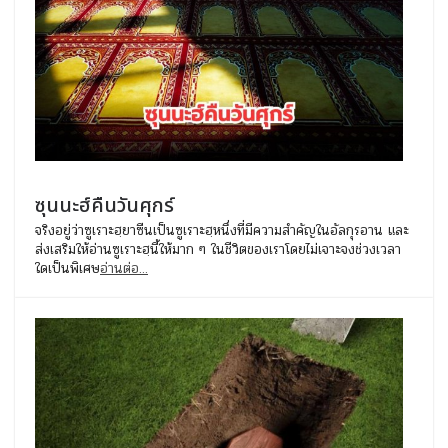
ซุนนะฮ์คืนวันศุกร์
จริงอยู่ว่าซูเราะฮฺยาซีนเป็นซูเราะฮฺหนึ่งที่มีความสำคัญในอัลกุรอาน และ
ส่งเสริมให้อ่านซูเราะฮฺนี้ให้มาก ๆ ในชีวิตของเราโดยไม่เจาะจงช่วงเวลา
ใดเป็นพิเศษ
อ่านต่อ...