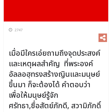
2747
เมื่อมีใครเอ่ยถามถึงจุดประสงค์
และเหตุผลสำคัญ ที่พระองค์
อัลลอฮฺทรงสร้างญินและมนุษย์
ขึ้นมา ก็จะต้องได้ คำตอบว่า
เพื่อให้มนุษย์รู้จัก
ศรัทธา,ซื่อสัตย์ภักดี, สวามิภักดิ์