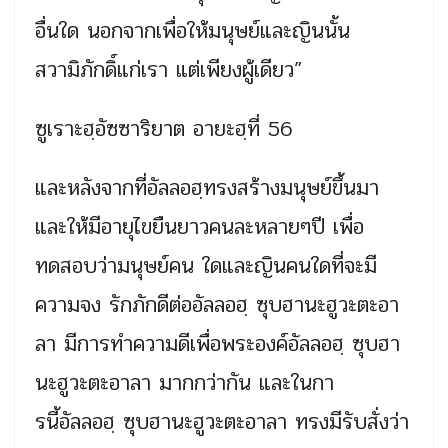
อื่นใด นอกจากเพื่อให้มนุษย์และญินนั้น
สวามิภักดิ์แก่เรา แต่เพียงผู้เดียว”
ซูเราะฮฺอัซซาริยาต อายะฮฺที่ 56
และหลังจากที่อัลลอฮฺทรงสร้างมนุษย์ขึ้นมา
และให้มีอายุไขยืนยาวคนละหลายๆปี เพื่อ
ทดสอบว่ามนุษย์คน ใดและญินคนใดที่จะมี
ความจง รักภักดีต่ออัลลอฮฺ ซุบฮานะฮูวะตะอา
ลา มีการทำความดีเพื่อพระองค์อัลลอฮฺ ซุบฮา
นะฮูวะตะอาลา มากกว่ากัน และในกา
รนี้อัลลอฮฺ ซุบฮานะฮูวะตะอาลา ทรงมีรับสั่งว่า