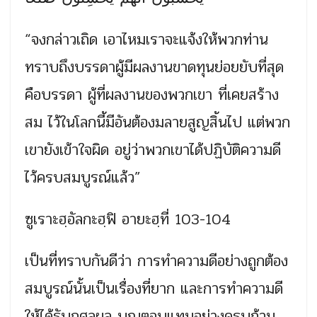
“จงกล่าวเถิด เอาไหมเราจะแจ้งให้พวกท่าน
ทราบถึงบรรดาผู้มีผลงานขาดทุนย่อยยับที่สุด
คือบรรดา ผู้ที่ผลงานของพวกเขา ที่เคยสร้าง
สม ไว้ในโลกนี้มีอันต้องมลายสูญสิ้นไป แต่พวก
เขายังเข้าใจผิด อยู่ว่าพวกเขาได้ปฏิบัติความดี
ไว้ครบสมบูรณ์แล้ว”
ซูเราะฮฺอัลกะฮฺฟิ อายะฮฺที่ 103-104
เป็นที่ทราบกันดีว่า การทำความดีอย่างถูกต้อง
สมบูรณ์นั้นเป็นเรื่องที่ยาก และการทำความดี
ให้ได้รับกุศลผล บุญตอบแทนอย่างครบถ้วน