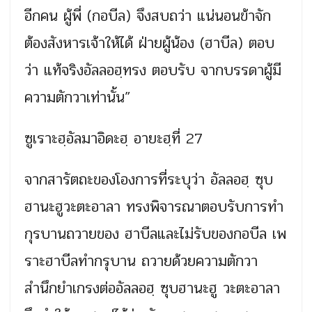
อีกคน ผู้พี่ (กอบีล) จึงสบถว่า แน่นอนข้าจัก
ต้องสังหารเจ้าให้ได้ ฝ่ายผู้น้อง (ฮาบีล) ตอบ
ว่า แท้จริงอัลลอฮฺทรง ตอบรับ จากบรรดาผู้มี
ความตักวาเท่านั้น”
ซูเราะฮฺอัลมาอิดะฮฺ อายะฮฺที่ 27
จากสารัตถะของโองการที่ระบุว่า อัลลอฮฺ ซุบ
ฮานะฮูวะตะอาลา ทรงพิจารณาตอบรับการทำ
กุรบานถวายของ ฮาบีลและไม่รับของกอบีล เพ
ราะฮาบีลทำกรุบาน ถวายด้วยความตักวา
สำนึกยำเกรงต่ออัลลอฮฺ ซุบฮานะฮู วะตะอาลา