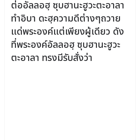
ต่ออัลลอฮฺ ซุบฮานะฮูวะตะอาลา
ทำอิบา ดะฮฺความดีต่างๆถวาย
แด่พระองค์แต่เพียงผู้เดียว ดัง
ที่พระองค์อัลลอฮฺ ซุบฮานะฮูวะ
ตะอาลา ทรงมีรับสั่งว่า