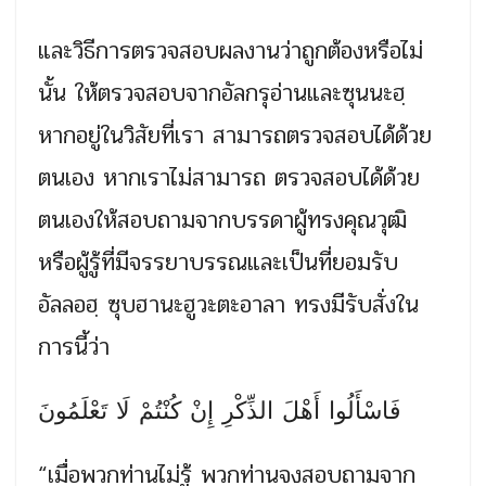
และวิธีการตรวจสอบผลงานว่าถูกต้องหรือไม่
นั้น ให้ตรวจสอบจากอัลกรุอ่านและซุนนะฮฺ
หากอยู่ในวิสัยที่เรา สามารถตรวจสอบได้ด้วย
ตนเอง หากเราไม่สามารถ ตรวจสอบได้ด้วย
ตนเองให้สอบถามจากบรรดาผู้ทรงคุณวุฒิ
หรือผู้รู้ที่มีจรรยาบรรณและเป็นที่ยอมรับ
อัลลอฮฺ ซุบฮานะฮูวะตะอาลา ทรงมีรับสั่งใน
การนี้ว่า
فَاسْأَلُوا أَهْلَ الذِّكْرِ إِنْ كُنْتُمْ لَا تَعْلَمُونَ
“เมื่อพวกท่านไม่รู้ พวกท่านจงสอบถามจาก