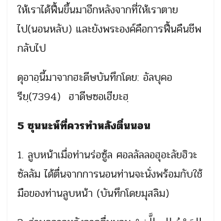
ให้เราได้ฟื้นขึ้นมาอีกหลังจากที่ให้เราตาย
ไป(นอนหลับ) และยังพระองค์คือการฟื้นคืนชีพ
กลับไป
ดุอาอฺนี้มาจากฮะดีษบันทึกโดย: อัลบุคอ
รียฺ(7394) ฮาดีษซอเฮียะฮฺ
5 ซุนนะห์ที่ควรทำหลังตื่นนอน
1. ลูบหน้าเมื่อท่านร่อซู้ล ศอลลัลลอฮุอะลัยฮิวะ
ซัลลัม ได้ตื่นจากการนอนท่านจะนั่ง
พร้อมกับใช้
มือของท่านลูบหน
้า (บันทึกโดยมุสลิม)