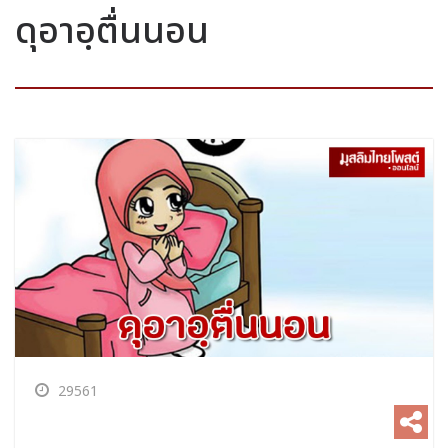
ดุอาอฺตื่นนอน
29561