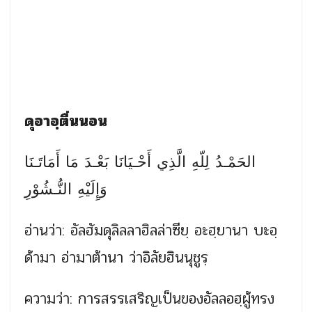
ดุอาอฺตื่นนอน
الحَمْـدُ لِلّهِ الَّذِي أَحْـيَانَا بَعْـدَ مَا أَمَاتَـنَا
وَإِلَيْهِ النُّـشُوْرِ
อ่านว่า: อัลฮัมดุลิลลาฮิลล่าซียฺ อะฮฺยานา บะอฺ
ด้ามา อ่ามาต้านา ว่าอิลัยฮินนุชูรฺ
ความว่า: การสรรเสริญเป็นของอัลลอฮฺผู้ทรง