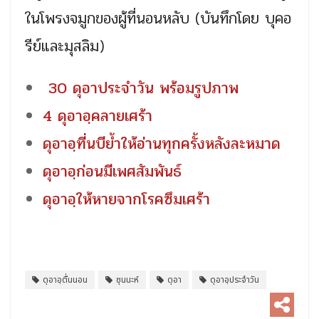
ในโพรงจมูกของผู้ที่นอ
นหลับ (บันทึกโดย บุคอ
รีย์และมุสลิม)
30 ดุอาประจำวัน พร้อมรูปภาพ
4 ดุอาอฺคลายเศร้า
ดุอาอฺที่นบีย้ำให้อ่านทุกครั้งหลังละหมาด
ดุอาอฺก่อนมีเพศสัมพันธ์
ดุอาอฺให้หายจากโรคซึมเศร้า
ดุอาอฺตื่นนอน
ซุนนะห์
ดุอา
ดุอาอฺประจำวัน