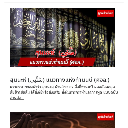
สุนนะห์ (سُنَّتِي) แนวทางแห่งท่านนบี (ศอล.)
ความหมายของคำว่า สุนนะฮฺ ด้านวิชาการ สิ่งที่ท่านนบี ศอลลัลลอฮุอ
ลัยฮิวะซัลลัม ได้สั่งใช้หรือส่งเสริม ทั้งในการกระทำและการพูด แบบฉบับ
อ่านต่อ...