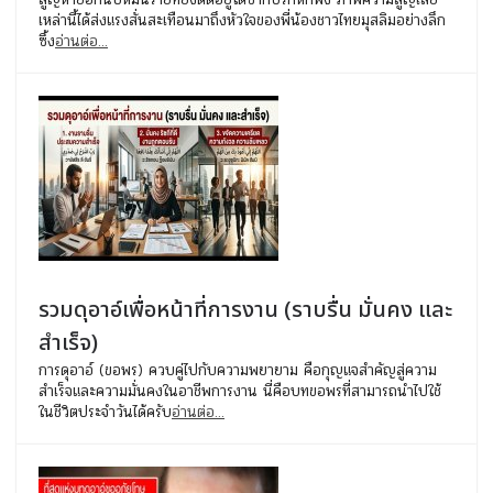
เหล่านี้ได้ส่งแรงสั่นสะเทือนมาถึงหัวใจของพี่น้องชาวไทยมุสลิมอย่างลึก
ซึ้ง
อ่านต่อ...
รวมดุอาอ์เพื่อหน้าที่การงาน (ราบรื่น มั่นคง และ
สำเร็จ)
การดุอาอ์ (ขอพร) ควบคู่ไปกับความพยายาม คือกุญแจสำคัญสู่ความ
สำเร็จและความมั่นคงในอาชีพการงาน นี่คือบทขอพรที่สามารถนำไปใช้
ในชีวิตประจำวันได้ครับ
อ่านต่อ...