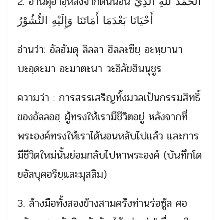
2. อ่านดุอาอฺหลังจากตื่นนอน
الحَمْدُ للهِ الَّذِيْ
أَحْيَانَا بَعْدَمَا أَمَاتَنَا وَإِلَيْهِ النُّشُوْرُ
อ่านว่า: อัลฮัมดุ ลิลลา ฮิลละซียฺ อะหฺยานา
บะอฺดะมา อะมาตะนา วะอิลัยฮินนุชูร
ความว่า : การสรรเสริญทั้งมวลเป็นกรรม
สิทธิ์
ของอัลลอฮฺ ผู้ทรงให้เรามีชีวิตอยู่ หลังจากที่
พระองค์ทรงให้เรา
ได้นอนหลับไปแล้ว และการ
มีชีวิตใหม่นั้นย่อมก
ลับไปหาพระองค์
(บันทึกโด
ยอัลบุคอรียฺและมุ
สลิม)
3. ล้างมือทั้งสองข้างสามครั
้งท่านร่อซู้ล ศอ