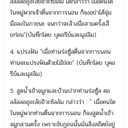
ลลัลลอฮุอะลัยฮิวะซัลลัม ได้กล่าวว่า"เมื่อคนใด
ในหมู
่พวกเจ้าตื่นจากการนอน ก็จงอย่าได้จุ่ม
มือลงในภาชน
ะ จนกว่าจะล้างมือสามครั้งเสี
ยก่อน"(บันทึกโดย บุคอรีย์และมุสลิม)
4. แปรงฟัน "เมื่อท่านร่อซู้ลตื่นจากกา
รนอน
ท่านจะแปรงฟันด้วยไม้ข่อย" (
บันทึกโดย บุคอ
รีย์และมุสลิม)
5. สูดน้ำเข้าจมูกและบ้วนปาก
ท่านร่อซู้ล ศอ
ลลัลลอฮุอะลัยฮิวะซัลลัม กล่าวว่า : " เมื่อคนใด
ในหมู่พวกท่านตื่น
จากการนอน ก็จงสูดน้ำเข้า
จมูกสามครั้ง
เพราะชัยฏอนนั้นมันสิงสถิตย
์อยู่