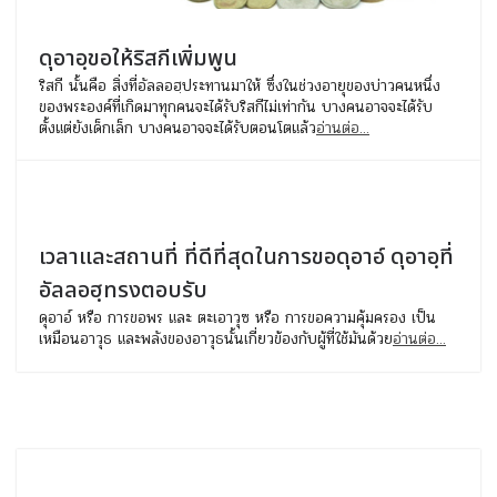
ดุอาอฺขอให้ริสกีเพิ่มพูน
ริสกี นั้นคือ สิ่งที่อัลลอฮฺประทานมาให้ ซึ่งในช่วงอายุของบ่าวคนหนึ่ง
ของพระองค์ที่เกิดมาทุกคนจะได้รับริสกีไม่เท่ากัน บางคนอาจจะได้รับ
ตั้งแต่ยังเด็กเล็ก บางคนอาจจะได้รับตอนโตแล้ว
อ่านต่อ...
เวลาและสถานที่ ที่ดีที่สุดในการขอดุอาอ์ ดุอาอฺที่
อัลลอฮฺทรงตอบรับ
ดุอาอ์ หรือ การขอพร และ ตะเอาวุซ หรือ การขอความคุ้มครอง เป็น
เหมือนอาวุธ และพลังของอาวุธนั้นเกี่ยวข้องกับผู้ที่ใช้มันด้วย
อ่านต่อ...