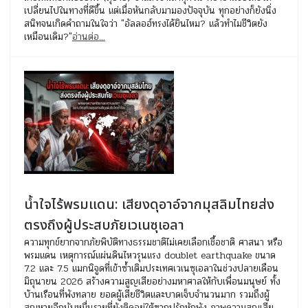
เปลี่ยนไปในทางที่ดีขึ้น แต่เมื่อหันกลับมามองปัจจุบัน ทุกอย่างก็ยังนิ่ง
สนิทจนเกิดคำถามในใจว่า "อัลลอฮ์ทรงได้ยินไหม? แล้วทำไมชีวิตยัง
เหมือนเดิม?"
อ่านต่อ...
น้ำใจไร้พรมแดน: เสียงดุอาอ์จากมุสลิมไทยส่ง
ตรงถึงผู้ประสบภัยเวเนซุเอลา
ความทุกข์ยากจากภัยพิบัติทางธรรมชาติไม่เคยเลือกเชื้อชาติ ศาสนา หรือ
พรมแดน เหตุการณ์แผ่นดินไหวรุนแรง doublet earthquake ขนาด
7.2 และ 7.5 แมกนิจูดที่เข้าซ้ำเติมประเทศเวเนซุเอลาในช่วงปลายเดือน
มิถุนายน 2026 สร้างความสูญเสียอย่างมหาศาลให้กับเพื่อนมนุษย์ ทั้ง
บ้านเรือนที่พังทลาย ยอดผู้เสียชีวิตและบาดเจ็บจำนวนมาก รวมถึงผู้
สูญหายอีกนับหมื่นรายที่ยังติดอยู่ใต้ซากปรักหักพัง ภาพความสูญเสีย