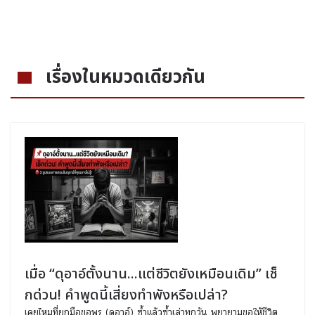
เรื่องในหมวดเดียวกัน
เมื่อ “ดุอาอ์ตั้งนาน...แต่ชีวิตยังเหมือนเดิม” เช็
กด่วน! คำพูดนี้เสี่ยงทำพังหรือเปล่า?
เคยไหมที่ยกมือขอพร (ดุอาอ์) ซ้ำแล้วซ้ำเล่าทุกวัน พยายามขอให้ชีวิต