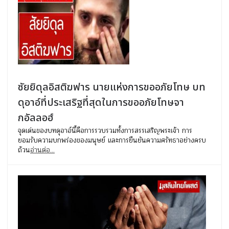
ซัยยิดุลอิสติฆฟาร นายแห่งการขออภัยโทษ บท
ดุอาอ์ที่ประเสริฐที่สุดในการขออภัยโทษจา
กอัลลอฮ์
จุดเด่นของบทดุอาอ์นี้คือการรวบรวมทั้งการสรรเสริญพระเจ้า การ
ยอมรับความบกพร่องของมนุษย์ และการยืนยันความศรัทธาอย่างครบ
ถ้วน
อ่านต่อ...