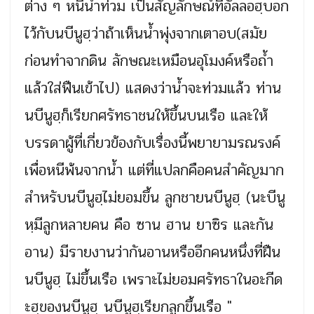
ต่าง ๆ หนีน้ำท่วม เป็นสัญลักษณ์ที่อัลลอฮฺบอก
ไว้กับนบีนูฮฺว่าถ้าเห็นน้ำพุ่งจากเตาอบ(สมัย
ก่อนทำจากดิน ลักษณะเหมือนอุโมงค์หรือถ้ำ
แล้วใส่ฟืนเข้าไป) แสดงว่าน้ำจะท่วมแล้ว ท่าน
นบีนูฮฺก็เรียกศรัทธาชนให้ขึ้นบนเรือ และให้
บรรดาผู้ที่เกี่ยวข้องกับเรื่องนี้พยายามรณรงค์
เพื่อหนีพ้นจากน้ำ แต่ที่แปลกคือคนสำคัญมาก
สำหรับนบีนูฮฺไม่ยอมขึ้น ลูกชายนบีนูฮฺ (นะบีนู
หฺมีลูกหลายคน คือ ซาน ฮาน ยาซิร และกัน
อาน) มีรายงานว่ากันอานหรืออีกคนหนึ่งที่ฝืน
นบีนูฮฺ ไม่ขึ้นเรือ เพราะไม่ยอมศรัทธาในอะกีด
ะฮฺของนบีนูฮฺ นบีนูฮฺเรียกลูกขึ้นเรือ "