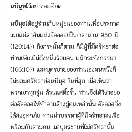
นบีนูหฺไว้อย่างละเอียด
นบีนุฮฺได้อยู่ร่วมกับหมู่ชนของท่านเพื่อประกาศ
เผยแผ่สาส์นแห่งอัลลอฮฺเป็นเวลานาน 950 ปี
({29:14}) ถึงกระนั้นก็ตาม ก็มีผู้ที่มีศรัทธาต่อ
ท่านเพียงไม่ถึงหนึ่งร้อยคน แม้กระทั่งภรรยา
({66:10}) และบุตรชายของท่านเองคนหนึ่งก็
ไม่ยอมศรัทธาต่อนบีนุฮฺ ในที่สุด เมื่อเห็นว่า
พวกเขาทุกรุ่น ล้วนแต่ดื้อรั้น ท่านจึงได้วิงวอขอ
ต่ออัลลอฮฺให้ทำลายล้างผู้คนเหล่านั้น อัลลอฮฺจึง
ได้ส่งอุทกภัย ท่านนำบรรดาผู้ที่มีศรัทธาลงเรือ
พร้อมกับสามคน แต่บุตรชายที่ไม่ศรัทธานั้น