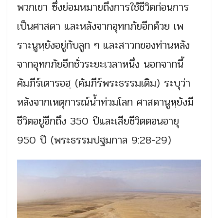
พวกเขา ซึ่งย่อมหมายถึงการใช้ชีวิตก่อนการ
เป็นศาสดา และหลังจากอุทกภัยอีกด้วย เพ
ราะนูหฺยังอยู่กับลูก ๆ และสาวกของท่านหลัง
จากอุทกภัยอีกชั่วระยะเวลาหนึ่ง นอกจากนี้
คัมภีร์เตารอฮฺ (คัมภีร์พระธรรมเดิม) ระบุว่า
หลังจากเหตุการณ์น้ำท่วมโลก ศาสดานูหฺยังมี
ชีวิตอยู่อีกถึง 350 ปีและเสียชีวิตตอนอายุ
950 ปี (พระธรรมปฐมกาล 9:28-29)