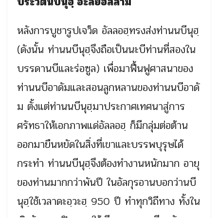
ประวัตินบีนุฮฺ อะลัยฮิสลาม
หลังการบูชารูปเจว็ด อัลลอฮฺทรงส่งท่านนบีนุฮฺ
(ดังนั้น ท่านนบีนุฮฺจึงถือเป็นนะบีท่านที่สองใน
บรรดานบีและร่อซูล) เพื่อมาฟื้นฟูศาสนาของ
ท่านนบีอาดัมและสอนลูกหลานของท่านนบีอาดั
ม ตั้งแต่ท่านนบีนุฮฺมาประกาศเทศนาสู่การ
ศรัทธาให้เอกภาพแด่อัลลอฮฺ ก็มีกลุ่มต่อต้าน
ออกมายืนหยัดในสิ่งที่เขาและบรรพบุรุษได้
กระทำ ท่านนบีนุฮฺจึงต้องทำงานหนักมาก อายุ
ของท่านมากกว่าพันปี ในอัลกุรอานบอกว่านบี
นุฮฺใช้เวลาดะอฺวะฮฺ 950 ปี ทำทุกวิถีทาง ทั้งใน