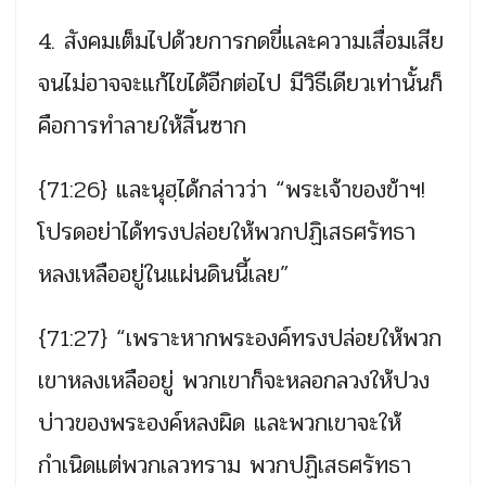
4. สังคมเต็มไปด้วยการกดขี่และความเสื่อมเสีย
จนไม่อาจจะแก้ไขได้อีกต่อไป มีวิธีเดียวเท่านั้นก็
คือการทำลายให้สิ้นซาก
{71:26} และนุฮฺได้กล่าวว่า “พระเจ้าของข้าฯ!
โปรดอย่าได้ทรงปล่อยให้พวกปฏิเสธศรัทธา
หลงเหลืออยู่ในแผ่นดินนี้เลย”
{71:27} “เพราะหากพระองค์ทรงปล่อยให้พวก
เขาหลงเหลืออยู่ พวกเขาก็จะหลอกลวงให้ปวง
บ่าวของพระองค์หลงผิด และพวกเขาจะให้
กําเนิดแต่พวกเลวทราม พวกปฏิเสธศรัทธา