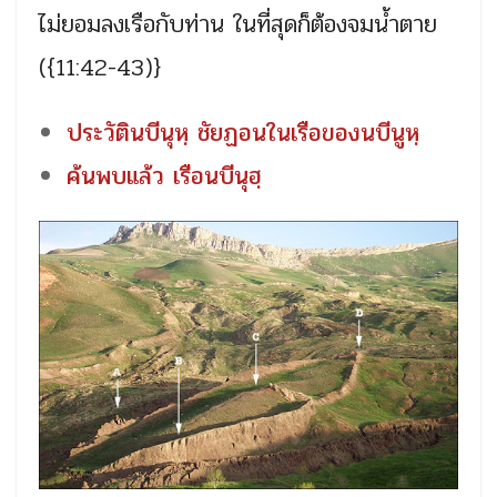
ไม่ยอมลงเรือกับท่าน ในที่สุดก็ต้องจมน้ำตาย
({11:42-43)}
ประวัตินบีนุหฺ ชัยฏอนในเรือของนบีนูหฺ
ค้นพบแล้ว เรือนบีนุฮฺ