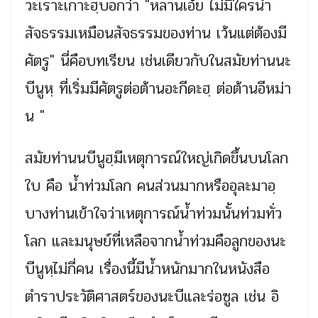
วะเราะเกาะฮฺบอกว่า "หลานเอ๋ย ไม่มีใครนำ
สัจธรรมเหมือนสัจธรรมของท่าน เว้นแต่ต้องมี
ศัตรู" นี่คือบทเรียน เช่นเดียวกับในสมัยท่านนะ
บีนูหฺ ที่เริ่มมีศัตรูต่อต้านอะกีดะฮฺ ต่อต้านอีหม่า
น "
สมัยท่านนบีนูฮฺมีเหตุการณ์ใหญ่เกิดขึ้นบนโลก
ใบ คือ น้ำท่วมโลก คนส่วนมากหรืออุละมาอฺ
บางท่านเข้าใจว่าเหตุการณ์น้ำท่วมนั้นท่วมทั่ว
โลก และมนุษย์ที่เหลือจากน้ำท่วมคือลูกของนะ
บีนูหฺไม่กี่คน เรื่องนี้มีน้ำหนักมากในหนังสือ
ตำราประวัติศาสตร์ของนะบีและร่อซูล เช่น อิ