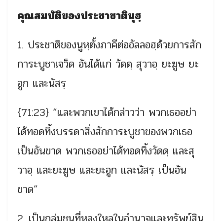
คุณสมบัติของประชาชาตินุฮฺ
1. ประชาติของนูหฺตั้งภาคีต่ออัลลอฮฺด้วยการสัก
การะบูชาเจว็ด อันได้แก่ วัดดฺ สุวาอฺ ยะฆูษ ยะ
อูก และนัสรฺ
{71:23} “และพวกเขาได้กล่าวว่า พวกเธออย่า
ได้ทอดทิ้งบรรดาสิ่งสักการะบูชาของพวกเธอ
เป็นอันขาด พวกเธออย่าได้ทอดทิ้งวัดดฺ และสุ
วาอฺ และยะฆูษ และยะอูก และนัสรฺ เป็นอัน
ขาด”
2. เป็นกลุ่มชนที่หลงใหลในอำนาจและทรัพย์สิน