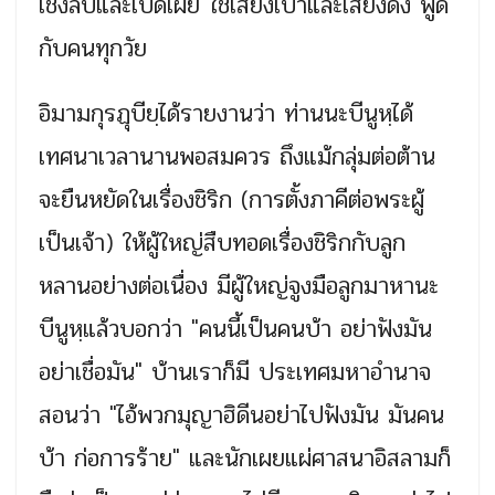
เชิงลับและเปิดเผย ใช้เสียงเบาและเสียงดัง พูด
กับคนทุกวัย
อิมามกุรฏุบียฺได้รายงานว่า ท่านนะบีนูหฺได้
เทศนาเวลานานพอสมควร ถึงแม้กลุ่มต่อต้าน
จะยืนหยัดในเรื่องชิริก (การตั้งภาคีต่อพระผู้
เป็นเจ้า) ให้ผู้ใหญ่สืบทอดเรื่องชิริกกับลูก
หลานอย่างต่อเนื่อง มีผู้ใหญ่จูงมือลูกมาหานะ
บีนูหฺแล้วบอกว่า "คนนี้เป็นคนบ้า อย่าฟังมัน
อย่าเชื่อมัน" บ้านเราก็มี ประเทศมหาอำนาจ
สอนว่า "ไอ้พวกมุญาฮิดีนอย่าไปฟังมัน มันคน
บ้า ก่อการร้าย" และนักเผยแผ่ศาสนาอิสลามก็