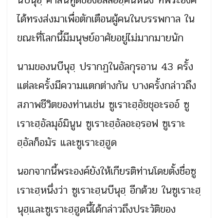
ได้ทรงส่งมาเพื่อตักเตือนผู้คนในบรรพกาล ใน
ขณะที่โลกนี้มีมนุษย์อาศัยอยู่ไม่มากมายนัก
นามของนบีนุฮฺ ปรากฏในอัลกุรอาน 43 ครั้ง
แต่ละครั้งมีความแตกต่างกัน บางครั้งกล่าวถึง
สภาพชีวิตของท่านเช่น ซูเราะฮฺอัชชุอะรออ์ ซู
เราะฮฺอัลมุอ์มินูน ซูเราะฮฺอัลอะอฺรอฟ ซูเราะ
ฮฺอัลก็อมัร และซูเราะฮฺฮูด
นอกจากนี้พระองค์ยังให้เกียรติท่านโดยตั้งชื่อซู
เราะฮฺหนึ่งว่า ซูเราะฮฺนบีนุฮฺ อีกด้วย ในซูเราะฮฺ
นุฮฺและซูเราะฮฺฮูดนี้ได้กล่าวถึงประวัติของ