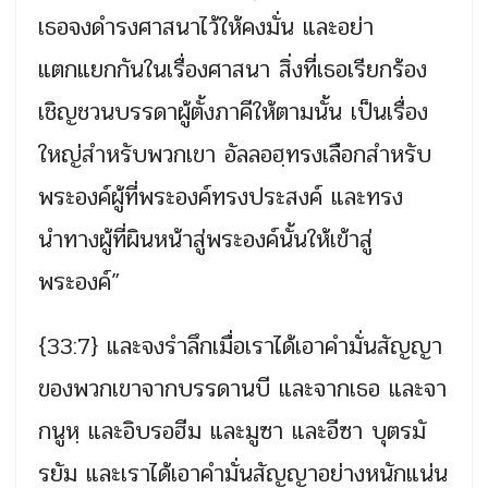
เธอจงดํารงศาสนาไว้ให้คงมั่น และอย่า
แตกแยกกันในเรื่องศาสนา สิ่งที่เธอเรียกร้อง
เชิญชวนบรรดาผู้ตั้งภาคีให้ตามนั้น เป็นเรื่อง
ใหญ่สำหรับพวกเขา อัลลอฮฺทรงเลือกสำหรับ
พระองค์ผู้ที่พระองค์ทรงประสงค์ และทรง
นำทางผู้ที่ผินหน้าสู่พระองค์นั้นให้เข้าสู่
พระองค์”
{33:7} และจงรำลึกเมื่อเราได้เอาคํามั่นสัญญา
ของพวกเขาจากบรรดานบี และจากเธอ และจา
กนูหฺ และอิบรอฮีม และมูซา และอีซา บุตรมั
รยัม และเราได้เอาคํามั่นสัญญาอย่างหนักแน่น