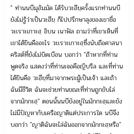
" ท่านนบีมุฮัมมัด ได้รับวะฮียฺครั้งแรกท่านนบี
ยังไม่รู้ว่าเป็นวะฮียฺ ก็ไปปรึกษาลุงของเขาชื่อ
วะเราะเกาะฮฺ อิบน เนาฟัล ถามว่าที่เขาเห็นที่
เขาได้ยินคืออะไร วะเราะเกาะฮฺซึ่งนับถือศาสนา
คริสต์ที่ยังไม่บิดเบือน บอกว่า "ถ้าหากที่ท่าน
พูดจริง แสดงว่าที่ท่านเจอคือญิบรีล และที่ท่าน
ได้ยินคือ วะฮียฺที่มาจากพระผู้เป็นเจ้า และถ้า
ฉันมีชีวิต ฉันจะช่วยท่านขณะที่ท่านถูกขับไล่
จากมักกะฮฺ" ตอนนั้นนบียังอยู่ในมักกะฮฺและยัง
ไม่มีปัญหากับเครือญาติแต่ประการใด นบีจึง
บอกว่า "ญาติฉันจะไล่ฉันออกจากมักกะฮฺหรือ"