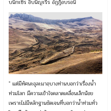
บนิกะซีร อิบนิญะรีร อัฏฏ็อบรอนี
" แต่มีทัศนะอุละมาอฺบางท่านบอกว่าเรื่องน้ำ
ท่วมโลก มีความเข้าใจคลาดเคลื่อนเล็กน้อย
เพราะไม่มีหลักฐานชัดเจนที่บอกว่าน้ำท่วมทั่ว