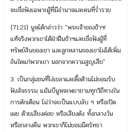
จะเชื่อฟังเฉพาะผู้ที่มีอำนาจและคนที่ร่ำรวย
{71:21} นูหฺได้กล่าวว่า “พระเจ้าของข้าฯ!
แท้จริงพวกเขาได้ฝ่าฝืนข้าฯและเชื่อฟังผู้ที่
ทรัพย์สินของเขา และลูกหลานของเขาไม่ได้เพิ่ม
อันใดแก่พวกเขา นอกจากความสูญเสีย”
3. เป็นกลุ่มชนที่โง่เขลาและดื้อด้านไม่ยอมรับ
ฟังสัจธรรม แม้นบีนูหฺจะพยายามทุกวิถีทางใน
การตักเตือน ไม่ว่าจะเป็นแบบลับ ๆ หรือเปิด
เผย ด้วยเสียงค่อย หรือเสียงดัง ทั้งกลางวัน
หรือกลางคืน พวกเขาก็ไม่ยอมมีศรัทธา