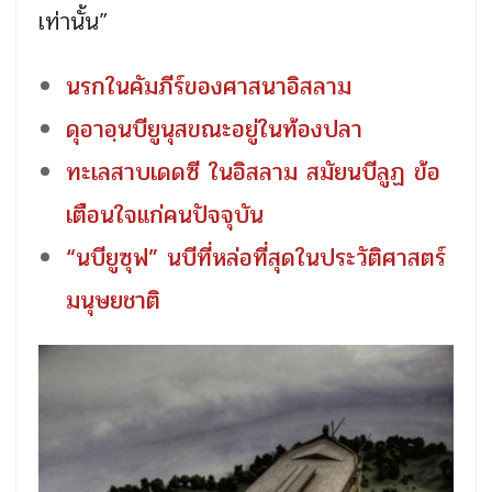
เท่านั้น”
นรกในคัมภีร์ของศาสนาอิสลาม
ดุอาอฺนบียูนุสขณะอยู่ในท้องปลา
ทะเลสาบเดดซี ในอิสลาม สมัยนบีลูฏ ข้อ
เตือนใจแก่คนปัจจุบัน
“นบียูซุฟ” นบีที่หล่อที่สุดในประวัติศาสตร์
มนุษยชาติ