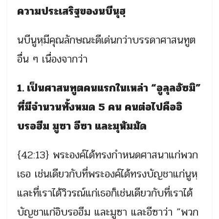
ความประเสริฐของนบีนุฮฺ
นบีนูหฺมีคุณลักษณะดีเด่นกว่าบรรดาศาสนทูต
อื่น ๆ เนื่องจากว่า
1. เป็นศาสนทูตคนแรกในเหล่า “อูลุลอัซมิ”
ที่มีจำนวนทั้งหมด 5 คน คนต่อไปคืออิ
บรอฮีม มูซา อีซา และมุหัมมัด
{42:13} พระองค์ได้ทรงกำหนดศาสนาแก่พวก
เธอ เช่นเดียวกับที่พระองค์ได้ทรงบัญชาแก่นูหฺ
และที่เราได้วิวรณ์แก่เธอก็เช่นเดียวกับที่เราได้
บัญชาแก่อิบรอฮีม และมูซา และอีซาว่า “พวก