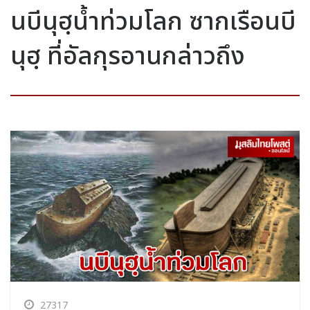
นบีนุฮฺน้ำท่วมโลก ซากเรือนบี
นุฮฺ ที่อัลกุรอานกล่าวถึง
27317