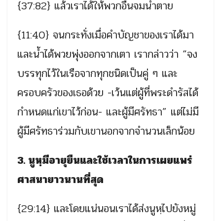
{37:82} แล้วเราได้ให้พวกอื่นจมน้ำตาย
{11:40} จนกระทั่งเมื่อคําบัญชาของเราได้มา
และน้ำได้พวยพุ่งออกจากเตา เรากล่าวว่า “จง
บรรทุกไว้ในเรือจากทุกชนิดเป็นคู่ ๆ และ
ครอบครัวของเธอด้วย -เว้นแต่ผู้ที่พระดํารัสได้
กําหนดแก่เขาไว้ก่อน- และผู้มีศรัทธา” แต่ไม่มี
ผู้มีศรัทธาร่วมกับเขานอกจากจํานวนเล็กน้อย
3. นูหฺมีอายุยืนและใช้เวลาในการเผยแพร่
ศาสนายาวนานที่สุด
{29:14} และโดยแน่นอนเราได้ส่งนูหฺไปยังหมู่