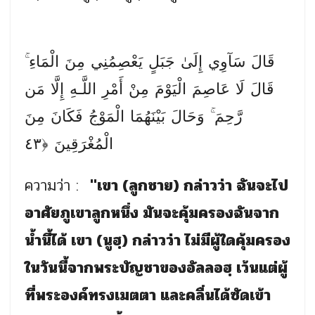
قَالَ سَآوِي إِلَىٰ جَبَلٍ يَعْصِمُنِي مِنَ الْمَاءِ ۚ
قَالَ لَا عَاصِمَ الْيَوْمَ مِنْ أَمْرِ اللَّـهِ إِلَّا مَن
رَّحِمَ ۚ وَحَالَ بَيْنَهُمَا الْمَوْجُ فَكَانَ مِنَ
الْمُغْرَقِينَ ﴿٤٣
ความว่า :
"เขา (ลูกชาย) กล่าวว่า ฉันจะไป
อาศัยภูเขาลูกหนึ่ง มันจะคุ้มครองฉันจาก
น้ำนี้ได้ เขา (นูฮฺ) กล่าวว่า ไม่มีผู้ใดคุ้มครอง
ในวันนี้จากพระบัญชาของอัลลอฮฺ เว้นแต่ผู้
ที่พระองค์ทรงเมตตา และคลื่นได้ซัดเข้า