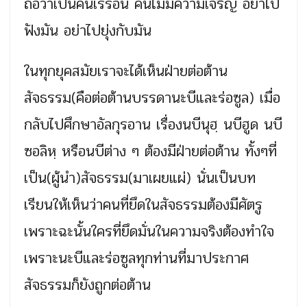
ถือว่าเป็นคนเร่ร่อน คนไม่มีความเจริญ อย่าไป
ฟังมัน อย่าไปยุ่งกับมัน
ในทุกยุคสมัยเราจะได้เห็นฝ่ายต่อต้าน
สัจธรรม(คือต่อต้านบรรดานะบีและร่อซูล) เมื่อ
กลับไปศึกษาอัลกุรอาน เรื่องนบีนุฮฺ นบีฮูด นบี
ซอลิหฺ หรือนบีต่าง ๆ ต้องมีฝ่ายต่อต้าน ทั้งๆที่
เป็น(ผู้นำ)สัจธรรม(มาเผยแผ่) นั่นเป็นบท
เรียนให้เห็นว่าคนที่ยึดในสัจธรรมต้องมีศัตรู
เพราะฉะนั้นใครที่ยึดมั่นในความจริงต้องทำใจ
เพราะนะบีและร่อซูลทุกท่านที่มาประกาศ
สัจธรรมก็ยังถูกต่อต้าน