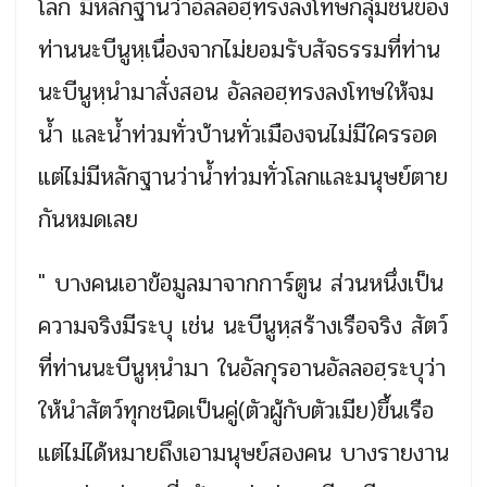
โลก มีหลักฐานว่าอัลลอฮฺทรงลงโทษกลุ่มชนของ
ท่านนะบีนูหฺเนื่องจากไม่ยอมรับสัจธรรมที่ท่าน
นะบีนูหฺนำมาสั่งสอน อัลลอฮฺทรงลงโทษให้จม
น้ำ และน้ำท่วมทั่วบ้านทั่วเมืองจนไม่มีใครรอด
แต่ไม่มีหลักฐานว่าน้ำท่วมทั่วโลกและมนุษย์ตาย
กันหมดเลย
" บางคนเอาข้อมูลมาจากการ์ตูน ส่วนหนึ่งเป็น
ความจริงมีระบุ เช่น นะบีนูหฺสร้างเรือจริง สัตว์
ที่ท่านนะบีนูหฺนำมา ในอัลกุรอานอัลลอฮฺระบุว่า
ให้นำสัตว์ทุกชนิดเป็นคู่(ตัวผู้กับตัวเมีย)ขึ้นเรือ
แต่ไม่ได้หมายถึงเอามนุษย์สองคน บางรายงาน