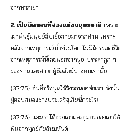
จากพวกเขา
2. เป็นบิดาคนที่สองแห่งมนุษยชาติ
เพราะ
เผ่าพันธุ์มนุษย์สืบเชื้อสายมาจากท่าน เพราะ
หลังจากเหตุการณ์น้ำท่วมโลก ไม่มีใครรอดชีวิต
จากเหตุการณ์นี้เลยนอกจากนูฮ บรรดาลูก ๆ
ของท่านและสาวกผู้ซื่อสัตย์บางคนเท่านั้น
{37:75} อันที่จริงนูหฺได้วิงวอนขอต่อเรา ดังนั้น
ผู้ตอบสนองช่างประเสริฐเสียนี่กระไร!
{37:76} และเราได้ช่วยเขาและชุมชนของเขาให้
พ้นจากทุกข์ภัยอันมหันต์