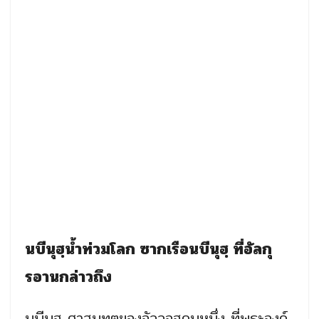
นบีนุฮฺน้ำท่วมโลก ซากเรือนบีนุฮฺ ที่อัลกุ
รอานกล่าวถึง
นบีนุฮฺ ศาสนทูตของอัลลอฮฺคนหนึ่ง ที่พระองค์