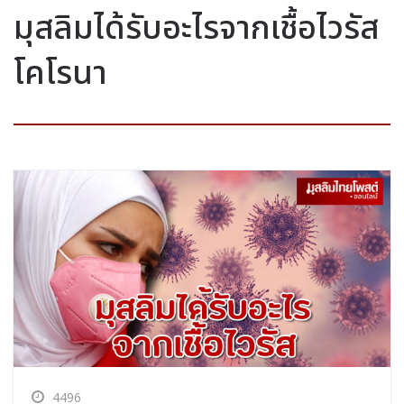
มุสลิมได้รับอะไรจากเชื้อไวรัส
โคโรนา
4496