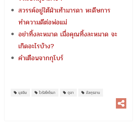
สวรรค์อยู่ใต้ฝ่าเท้ามารดา หะดีษการ
ทำความดีต่อพ่อแม่
อย่าทิ้งละหมาด เมื่อคุณทิ้งละหมาด จะ
เกิดอะไรบ้าง?
คำเตือนจากกุโบร์
มุสลิม
ไวรัสโคโรนา
ดุอา
อัลกุรอาน