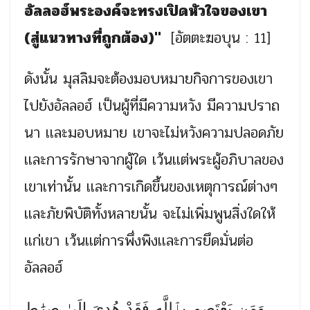
อัลลอฮ์พระองค์จะทรงเปิดหัวใจของเขา
(สู่แนวทางที่ถูกต้อง)"
[อัตตะฆอบุน : 11]
ดังนั้น มุสลิมจะต้องมอบหมายกิจการของเขา
ไปยังอัลลอฮ์ เป็นผู้ที่มีความหวัง มีความปราถ
นา เเละมอบหมาย เขาจะไม่หวังความปลอดภัย
เเละการรักษาจากผู้ใด เว้นเเต่พระผู้อภิบาลของ
เขาเท่านั้น เเละการเกิดขึ้นของเหตุการณ์ต่างๆ
เเละภัยพิบัติทั้งหลายนั้น จะไม่เพิ่มพูนสิ่งใดให้
เเก่เขา เว้นเเต่การพึ่งพิงเเละการยึดมั่นต่อ
อัลลอฮ์
وَمَن يَعْتَصِم بِٱللَّهِ فَقَدْ هُدِىَ إِلَىٰ صِرَٰطٍ