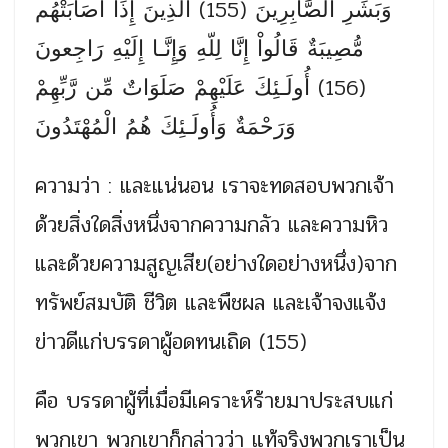
وَبَشِّرِ الصَّابِرِينَ (155) الَّذِينَ إِذَا أَصَابَتْهُم
مُّصِيبَةٌ قَالُواْ إِنَّا لِلّهِ وَإِنَّـا إِلَيْهِ رَاجِعونَ
(156) أُولَـئِكَ عَلَيْهِمْ صَلَوَاتٌ مِّن رَّبِّهِمْ
وَرَحْمَةٌ وَأُولَـئِكَ هُمُ الْمُهْتَدُونَ
ความว่า : และแน่นอน เราจะทดสอบพวกเจ้า
ด้วยสิ่งใดสิ่งหนึ่งจากความกลัว และความหิว
และด้วยความสูญเสีย(อย่างใดอย่างหนึ่ง)จาก
ทรัพย์สมบัติ ชีวิต และพืชผล และเจ้าจงแจ้ง
ข่าวดีแก่บรรดาผู้อดทนเถิด (155)
คือ บรรดาผู้ที่เมื่อมีเคราะห์ร้ายมาประสบแก่
พวกเขา พวกเขาก็กล่าวว่า แท้จริงพวกเราเป็น