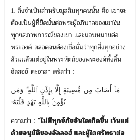
1. สิ่งจำเป็นสำหรับมุสลิมทุกคนนั้น คือ เขาจะ
ต้องเป็นผู้ที่ยึดมั่นต่อพระผู้อภิบาลของเขาใน
ทุกๆสภาพการณ์ของเขา เเละมอบหมายต่อ
พระองค์ ตลอดจนต้องเชื่อมั่นว่าทุกสิ่งทุกอย่าง
ล้วนเเล้วเเต่อยู่ในพระหัตถ์ของพระองค์ทั้งสิ้น
อัลลอฮ์ ตะอาลา ตรัสว่า :
مَآ أَصَابَ مِن مُّصِيبَةٍ إِلَّا بِإِذْنِ ٱللَّهِ ۗ وَمَن
يُؤْمِنۢ بِٱللَّهِ يَهْدِ قَلْبَهُۥ
ความว่า :
"ไม่มีทุกข์ภัยอันใดเกิดขึ้น เว้นแต่
ด้วยอนุมัติของอัลลอฮ์ และผู้ใดศรัทธาต่อ