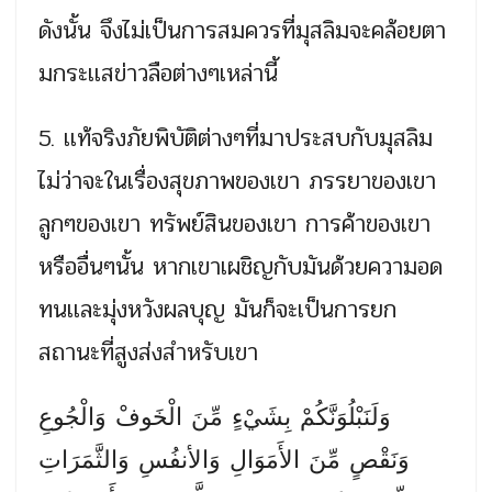
ดังนั้น จึงไม่เป็นการสมควรที่มุสลิมจะคล้อยตา
มกระเเสข่าวลือต่างๆเหล่านี้
5. เเท้จริงภัยพิบัติต่างๆที่มาประสบกับมุสลิม
ไม่ว่าจะในเรื่องสุขภาพของเขา ภรรยาของเขา
ลูกๆของเขา ทรัพย์สินของเขา การค้าของเขา
หรืออื่นๆนั้น หากเขาเผชิญกับมันด้วยความอด
ทนเเละมุ่งหวังผลบุญ มันก็จะเป็นการยก
สถานะที่สูงส่งสำหรับเขา
وَلَنَبْلُوَنَّكُمْ بِشَيْءٍ مِّنَ الْخَوفْ وَالْجُوعِ
وَنَقْصٍ مِّنَ الأَمَوَالِ وَالأنفُسِ وَالثَّمَرَاتِ