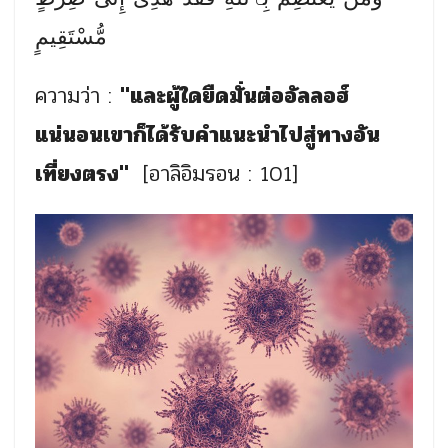
مُّسْتَقِيمٍ
ความว่า :
"และผู้ใดยืดมั่นต่ออัลลอฮ์
แน่นอนเขาก็ได้รับคำแนะนำไปสู่ทางอัน
เที่ยงตรง"
[อาลิอิมรอน : 101]