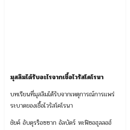
มุสลิมได้รับอะไรจากเชื้อไวรัส
โคโรนา
บทเรียนที่มุสลิมได้รับจากเหตุการณ์การเเพร่
ระบาดของเชื้อไวรัส
โคโรนา
ชัยค์ อับดุรร็อซซาก อัลบัดร์ หะฟิซอฮุลลอฮ์