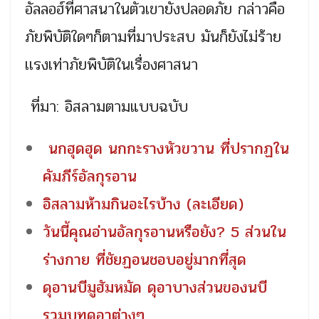
อัลลอฮ์ที่ศาสนาในตัวเขายังปลอดภัย กล่าวคือ
ภัยพิบัติใดๆก็ตามที่มาประสบ มันก็ยังไม่ร้าย
เเรงเท่าภัยพิบัติในเรื่องศาสนา
ที่มา: อิสลามตามแบบฉบับ
นกฮุดฮุด นกกะรางหัวขวาน ที่ปรากฏใน
คัมภีร์อัลกุรอาน
อิสลามห้ามกินอะไรบ้าง (ละเอียด)
วันนี้คุณอ่านอัลกุรอานหรือยัง? 5 ส่วนใน
ร่างกาย ที่ชัยฏอนชอบอยู่มากที่สุด
ดุอานบีมูฮัมหมัด ดุอาบางส่วนของนบี
รวมบทดุอาต่างๆ