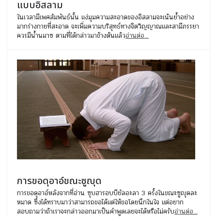
แบบอิสลาม
ในเวลามีเพศสัมพันธ์นั้น แง่มุมความสะอาดของอิสลามจะเน้นย้ำอย่าง
มากร่างกายที่สะอาด จะเพิ่มความบริสุทธ์ทางจิตวิญญาณและสามีภรรยา
ควรมีน้ำนมาซ ตามที่ได้กล่าวมาข้างต้นแล้ว
อ่านต่อ...
การขอดุอาอ์ขณะซูญุด
การขอดุอาอ์หลังจากที่อ่าน ซุบฮารอบบียัลอะลา 3 ครั้งในขณะซูญุดละ
หมาด ซึ่งได้ทราบมาว่าสามารถขอได้แต่ให้ขอโดยนึกในใจ แต่อยาก
สอบถามว่าถ้าเราจะกล่าวออกมาเป็นคำพูดเลยจะได้หรือไม่ครับ
อ่านต่อ...