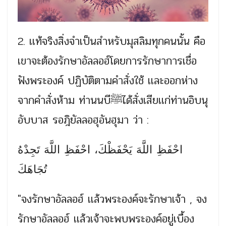
2. เเท้จริงสิ่งจำเป็นสำหรับมุสลิมทุกคนนั้น คือ
เขาจะต้องรักษาอัลลอฮ์โดยการรักษาการเชื่อ
ฟังพระองค์ ปฏิบัติตามคำสั่งใช้ เเละออกห่าง
จากคำสั่งห้าม ท่านนบีﷺได้สั่งเสียเเก่ท่านอิบนุ
อับบาส รอฎิยัลลอฮุอันฮุมา ว่า :
احْفَظِ اللَّهَ يَحْفَظْكَ، احْفَظِ اللَّهَ تَجِدْهُ
تُجَاهَكَ
"จงรักษาอัลลอฮ์ เเล้วพระองค์จะรักษาเจ้า , จง
รักษาอัลลอฮ์ เเล้วเจ้าจะพบพระองค์อยู่เบื้อง