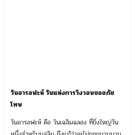
วันอารอฟะห์ วันแห่งการวิงวอนขออภัย
โทษ
วันอารอฟะห์ คือ วันเฉลิมฉลอง ที่ยิ่งใหญ่วัน
หนึ่งสำหรับมุสลิม ถึงแม้ว่าจะไม่ถูกขนามนาม