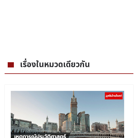
เรื่องในหมวดเดียวกัน