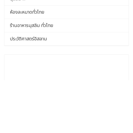
ห้องละหมาดทั่วไทย
ร้านอาหารมุสลิม ทั่วไทย
ประวัติศาสตร์อิสลาม