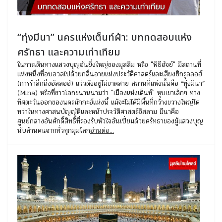
“ทุ่งมีนา” นครแห่งเต็นท์ผ้า: บททดสอบแห่ง
ศรัทธา และความเท่าเทียม
ในการเดินทางแสวงบุญอันยิ่งใหญ่ของมุสลิม หรือ "พิธีฮัจย์" มีสถานที่
แห่งหนึ่งที่อบอวลไปด้วยกลิ่นอายแห่งประวัติศาสตร์และเสียงซิกรุลลอฮ์
(การรำลึกถึงอัลลอฮ์) แว่วดังอยู่ไม่ขาดสาย สถานที่แห่งนั้นคือ “ทุ่งมีนา”
(Mina) หรือที่ชาวโลกขนานนามว่า "เมืองแห่งเต็นท์" หุบเขาเล็กๆ ทาง
ทิศตะวันออกของนครมักกะฮ์แห่งนี้ แม้จะไม่ได้มีพื้นที่กว้างขวางใหญ่โต
ทว่าในทางศาสนบัญญัติและหน้าประวัติศาสตร์อิสลาม มีนาคือ
ศูนย์กลางอันศักดิ์สิทธิ์ที่รองรับหัวใจอันเปี่ยมด้วยศรัทธาของผู้แสวงบุญ
นับล้านคนจากทั่วทุกมุมโลก
อ่านต่อ...