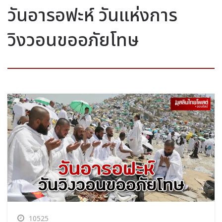
วันอารอฟะห์ วันแห่งการ
วิงวอนขออภัยโทษ
10525