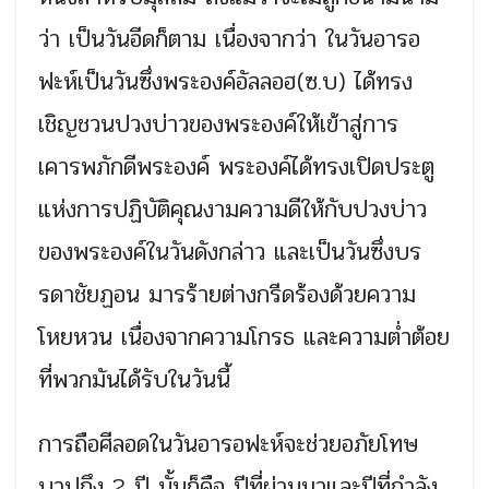
ว่า เป็นวันอีดก็ตาม เนื่องจากว่า ในวันอารอ
ฟะห์เป็นวันซึ่งพระองค์อัลลอฮ(ซ.บ) ได้ทรง
เชิญชวนปวงบ่าวของพระองค์ให้เข้าสู่การ
เคารพภักดีพระองค์ พระองค์ได้ทรงเปิดประตู
แห่งการปฏิบัติคุณงามความดีให้กับปวงบ่าว
ของพระองค์ในวันดังกล่าว และเป็นวันซึ่งบร
รดาชัยฏอน มารร้ายต่างกรีดร้องด้วยความ
โหยหวน เนื่องจากความโกรธ และความต่ำต้อย
ที่พวกมันได้รับในวันนี้
การถือศีลอดในวันอารอฟะห์จะช่วยอภัยโทษ
บาปถึง 2 ปี นั้นก็คือ ปีที่ผ่านมาและปีที่กำลัง