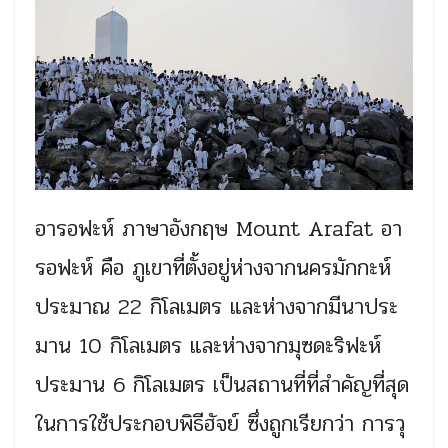
อารอฟะห์ ภาษาอังกฤษ Mount Arafat อา
รอฟะห์ คือ ภูเขาที่ตั้งอยู่ห่างจากนครมักกะห์
ประมาณ 22 กิโลเมตร และห่างจากมีนาประ
มาน 10 กิโลเมตร และห่างจากมุซดะริฟะห์
ประมาน 6 กิโลเมตร เป็นสถานที่ที่สำคัญที่สุด
ในการใช้ประกอบพิธีฮัจย์ ซึ่งถูกเรียกว่า การวุ