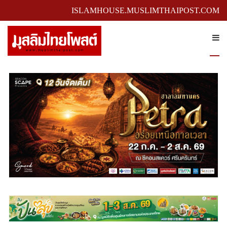
ISLAMHOUSE.MUSLIMTHAIPOST.COM