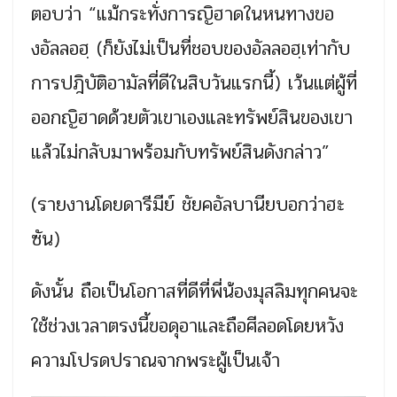
ตอบว่า “แม้กระทั่งการญิฮาดในหนทางขอ
งอัลลอฮฺ (ก็ยังไม่เป็นที่ชอบของอัลลอฮฺเท่ากับ
การปฎิบัติอามัลที่ดีในสิบวันแรกนี้) เว้นแต่ผู้ที่
ออกญิฮาดด้วยตัวเขาเองและทรัพย์สินของเขา
แล้วไม่กลับมาพร้อมกับทรัพย์สินดังกล่าว”
(รายงานโดยดารีมีย์ ชัยคอัลบานียบอกว่าฮะ
ซัน)
ดังนั้น ถือเป็นโอกาสที่ดีที่พี่น้องมุสลิมทุกคนจะ
ใช้ช่วงเวลาตรงนี้ขอดุอาและถือศีลอดโดยหวัง
ความโปรดปราณจากพระผู้เป็นเจ้า