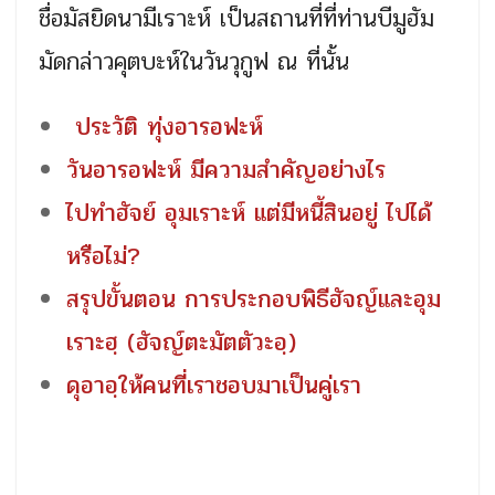
ชื่อมัสยิดนามีเราะห์ เป็นสถานที่ที่ท่านบีมูฮัม
มัดกล่าวคุตบะห์ในวันวุกูฟ ณ ที่นั้น
ประวัติ ทุ่งอารอฟะห์
วันอารอฟะห์ มีความสำคัญอย่างไร
ไปทำฮัจย์ อุมเราะห์ แต่มีหนี้สินอยู่ ไปได้
หรือไม่?
สรุปขั้นตอน การประกอบพิธีฮัจญ์และอุม
เราะฮฺ (ฮัจญ์ตะมัตตัวะอฺ)
ดุอาอฺให้คนที่เราชอบมาเป็นคู่เรา