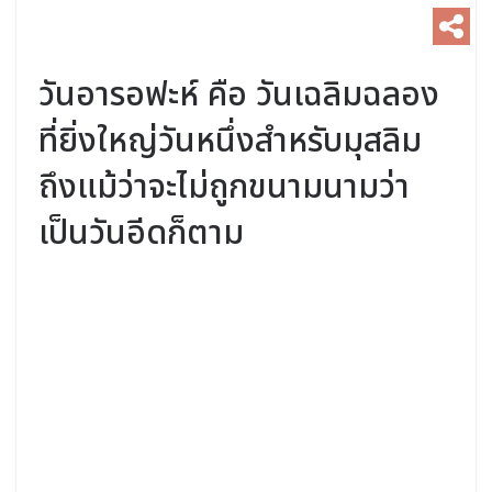
วันอารอฟะห์ คือ วันเฉลิมฉลอง
ที่ยิ่งใหญ่วันหนึ่งสำหรับมุสลิม
ถึงแม้ว่าจะไม่ถูกขนามนามว่า
เป็นวันอีดก็ตาม