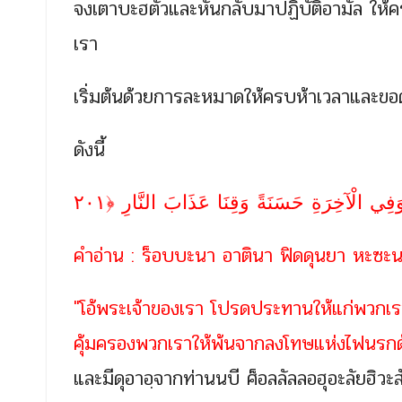
จงเตาบะฮตัวและหันกลับมาปฏิบัติอามัล ให้ครบถ
เรา
เริ่มต้นด้วยการละหมาดให้ครบห้าเวลาและขอ
ดังนี้
 وَفِي الْآخِرَةِ حَسَنَةً وَقِنَا عَذَابَ النَّارِ ﴿٢٠١
คำอ่าน : ร็อบบะนา อาตินา ฟิดดุนยา หะซะนะ
"โอ้พระเจ้าของเรา โปรดประทานให้แก่พวกเรา 
คุ้มครองพวกเราให้พ้นจากลงโทษแห่งไฟนรกด้
และมีดุอาอฺจากท่านนบี ศ็อลลัลลอฮุอะลัยฮิวะสัล