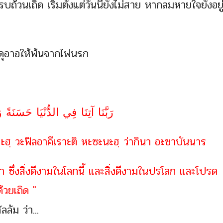
้วนเถิด เริ่มตั้งแต่วันนี้ยังไม่สาย หากลมหายใจยังอยู
ดุอาอให้พ้นจากไฟนรก
رَبَّنَا آتِنَا فِي الدُّنْيَا حَسَنَةً
ฮฺ วะฟิลอาคีเราะติ หะซะนะฮฺ ว่ากินา อะซาบันนาร
ซึ่งสิ่งดีงามในโลกนี้ และสิ่งดีงามในปรโลก และโปรด
วยเถิด "
ลัม ว่า...