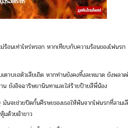
ม่ร้อนเท่าไหร่หรอก หากเทียบกับความร้อนของไฟนรก
จงรีบเตาบะฮตัวเสียเถิด หากท่านยังคงทิ้งละหมาด ยังพลาด
ยังอิจฉาริษยานินทาและใส่ร้ายป้ายสีพี่น้อง
มันจะช่วยปิดกั้นศีรษะของเธอให้พ้นจากไฟนรกที่ลามเล
หุ้มด้วยผ้าขาว