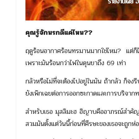
คุณรู้จักนรกดีแค่ไหน??
ฤดูร้อนอากาศร้อนทรมานมากใช่ไหม? แต่ก็ไ
เพราะมันร้อนกว่าไฟในดุนยาถึง 69 เท่า
กลัวหรือไม่ที่จะต้องไปอยู่ในมัน ถ้ากลัว ก็
ยังเพิกเฉยต่อการออกซะกาดและการบริจากทาน 
สำหรับเธอ มุสลิมะฮ ฮิญาบคืออาภรณ์สำคัญ 
สวมมันตั้งแต่วันนี้ก่อนที่ศีรษะของเธอจะถูกห่อ