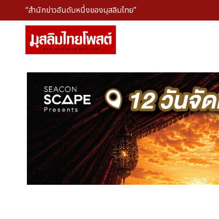
“สำนักข่าวอันดับหนึ่งของมุสลิมไทย”