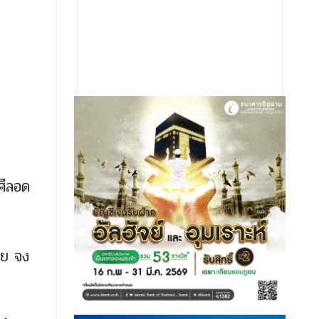
ศีลอด
ีย จง