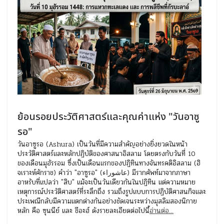
ย้อนรอยประวัติศาสตร์และคุณค่าแห่ง "วันอาซู
รอ"
วันอาซูรอ (Ashura) เป็นวันที่มีความสำคัญอย่างยิ่งยวดในหน้า
ประวัติศาสตร์และหลักปฏิบัติของศาสนาอิสลาม โดยตรงกับวันที่ 10
ของเดือนมุฮัรรอม ซึ่งเป็นเดือนแรกของปฏิทินทางจันทรคติอิสลาม (ฮิ
จเราะห์ศักราช) คำว่า "อาซูรอ" (عاشوراء) มีรากศัพท์มาจากภาษา
อาหรับที่แปลว่า "สิบ" แม้จะเป็นวันเดียวกันในปฏิทิน แต่ความหมาย
เหตุการณ์ประวัติศาสตร์ที่ระลึกถึง รวมถึงรูปแบบการปฏิบัติศาสนกิจและ
ประเพณีกลับมีความแตกต่างกันอย่างชัดเจนระหว่างมุสลิมสองนิกาย
หลัก คือ ซุนนีย์ และ ชีอะฮ์ ดังรายละเอียดต่อไปนี้
อ่านต่อ...