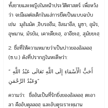
ทั้งชายและหญิงในหน้าประวัติศาสตร์ เพื่อหวัง
ว่า จะมีผลต่อเด็กในแง่การยึดเป็นแบบฉบับ
เช่น มุฮัมมัด ,อิบรอฮีม, อิสมาอีล, มูซา, อุมัร,
อุษมาน, มัรยัม, เคาะดียะฮฺ, อาอีชะฮฺ, สุมัยยะฮฺ
2. ชื่อที่ให้ความหมายว่าเป็นบ่าวของอัลลอฮฺ
(ซ.บ.) ดังที่ปรากฏในหะดีษว่า:
” أَحَبُّ الْأَسْمَاءِ إِلَى اللَّهِ تَعَالَى عَبْدُ اللَّهِ
وَعَبْدُ الرَّحْمَنِ”
ความว่า: ชื่ออันเป็นที่รักยิ่งของอัลลอฮฺ ตะอา
ลา คืออับดุลลอฮฺ และอับดุรเราะหฺมาน