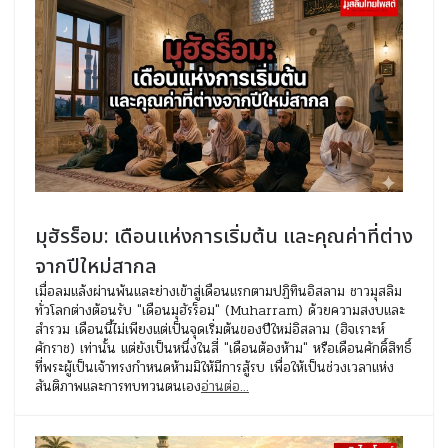
มุฮัรร็อม: เดือนแห่งการเริ่มต้น และคุณค่าที่ต่าง
จากปีใหม่สากล
เมื่อลมแล้งผ่านพ้นและย่างเข้าสู่เดือนแรกตามปฏิทินอิสลาม ชาวมุสลิม
ทั่วโลกต่างต้อนรับ "เดือนมุฮัรร็อม" (Muharram) ด้วยความสงบและ
สำรวม เดือนนี้ไม่เพียงแต่เป็นจุดเริ่มต้นของปีใหม่อิสลาม (ฮิจเราะห์
ศักราช) เท่านั้น แต่ยังเป็นหนึ่งในสี่ "เดือนต้องห้าม" หรือเดือนศักดิ์สิทธิ์
ที่พระผู้เป็นเจ้าทรงกำหนดห้ามมิให้มีการสู้รบ เพื่อให้เป็นช่วงเวลาแห่ง
สันติภาพและการทบทวนตนเอง
อ่านต่อ...