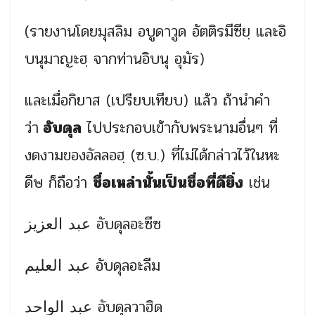
(รายงานโดยมุสลิม อบูดาวูด อัตติรมีซียฺ และอิ
บนุมาญะฮฺ จากท่านอิบนุ อุมัร)
และเมื่อกิยาส (เปรียบเทียบ) แล้ว ถ้านำคำ
ว่า
อับดุล
ไปประกอบเข้ากับพระนามอื่นๆ ที่
งดงามของอัลลอฮฺ (ซ.บ.) ที่ไม่ได้กล่าวไว้ในหะ
ดีษ ก็ถือว่า
ชื่อเหล่านั้นเป็นชื่อที่ดียิ่ง
เช่น
عبد العزيز อับดุลอะซีซ
عبد العليم อับดุลอะลีม
عبد الواحد อับดุลวาฮิด