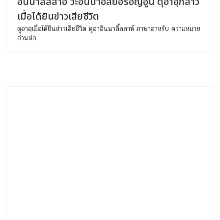
อินนาลิลลาฮ์ วะอินนาอิลัยฮิรอญีอูน ดุอาอฺกล่าว
เมื่อได้ยินข่าวเสียชีวิต
ดุอาอฺเมื่อได้ยินข่าวเสียชีวิต ดุอาอินนาลิ้ลลาห์ ภาษาอาหรับ ความหมาย
อ่านต่อ...