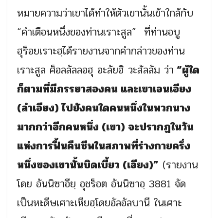
หมายความว่าเขาได้ทำให้ตัวเขานั้นเข้าใกล้กับ
“คำเตือนหนึ่งของท่านเราะสูล” ที่ท่านอบู
ฮุร็อยเราะฮฺได้รายงานจากคำกล่าวของท่าน
เราะสูล ศ็อลลัลลอฮุ อะลัยฮิ วะสัลลัม ว่า
“ผู้ใด
ก็ตามที่มีภรรยาสองคน และเขาเอนเอียง
(ลำเอียง) ไปยังคนใดคนหนึ่งในพวกนาง
มากกว่าอีกคนหนึ่ง (เขา) จะปรากฏในวัน
แห่งการฟื้นคืนชีพในสภาพที่ร่างกายครึ่ง
หนึ่งของเขานั้นบิดเบี้ยว (เอียง)”
(รายงาน
โดย อันนิซาอียฺ อุชร็อต อันนิซาอฺ 3881 จัด
เป็นหะดีษเศาะเหียฮฺโดยอัลอัลบานี ในเศาะ