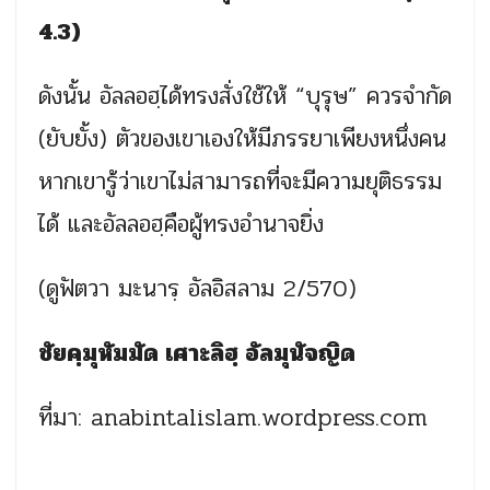
4.3)
ดังนั้น อัลลอฮฺได้ทรงสั่งใช้ให้ “บุรุษ” ควรจำกัด
(ยับยั้ง) ตัวของเขาเองให้มีภรรยาเพียงหนึ่งคน
หากเขารู้ว่าเขาไม่สามารถที่จะมีความยุติธรรม
ได้ และอัลลอฮฺคือผู้ทรงอำนาจยิ่ง
(ดูฟัตวา มะนารฺ อัลอิสลาม 2/570)
ชัยคฺมุหัมมัด เศาะลิฮฺ อัลมุนัจญิด
ที่มา: anabintalislam.wordpress.com