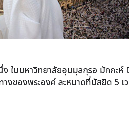
นึ่ง ในมหาวิทยาลัยอุมมุลกุรอ มักกะห์ ม
หนทางของพระองค์ ละหมาดที่มัสยิด 5 เ