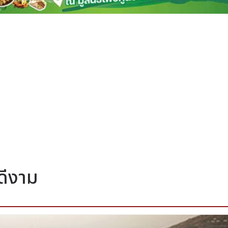
่ดีงาม