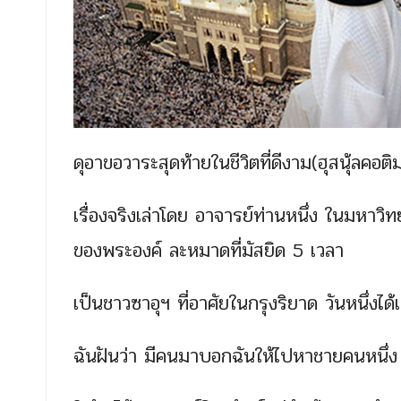
ดุอาขอวาระสุดท้ายในชีวิตที่ดีงาม
(ฮุสนุ้ลคอติ
เรื่องจริงเล่าโดย อาจารย์ท่านหนึ่ง ในมหาวิท
ของพระองค์ ละหมาดที่มัสยิด 5 เวลา
เป็นชาวซาอุฯ ที่อาศัยในกรุงริยาด วันหนึ่งได้เล
ฉันฝันว่า มีคนมาบอกฉันให้ไปหาชายคนหนึ่ง เ