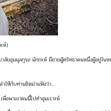
มะห์)
ยาลัยอุมมุลกุรอ มักกะห์ มีชายผู้ศรัทธาคนหนึ่งผู้อยู่ใน
่าให้กับท่านอิหม่ามฟังว่า....
พื่อพาเขาคนนี้ไปทำอุมเราะห์